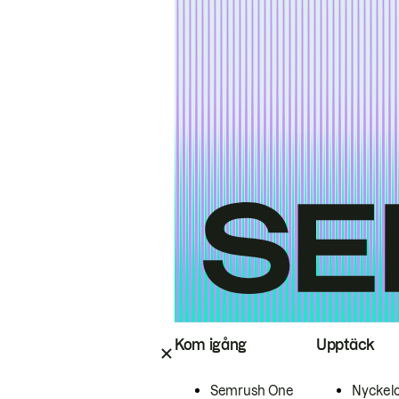
Kom igång
Upptäck
Semrush One
Nyckel