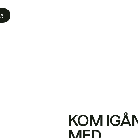
ig
KOM IGÅ
MED