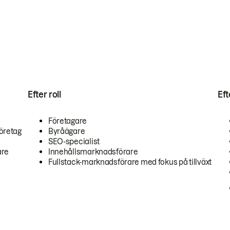
Efter roll
Ef
Företagare
öretag
Byråägare
SEO-specialist
are
Innehållsmarknadsförare
Fullstack-marknadsförare med fokus på tillväxt