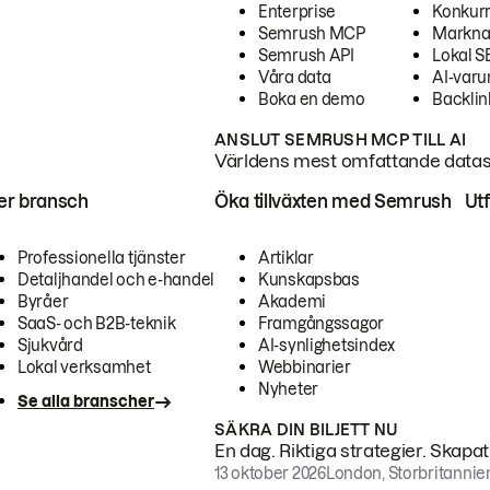
Enterprise
Konkur
Semrush MCP
Markna
Semrush API
Lokal 
Våra data
AI-var
Boka en demo
Backlin
ANSLUT SEMRUSH MCP TILL AI
Världens mest omfattande dataset
ter bransch
Öka tillväxten med Semrush
Ut
Professionella tjänster
Artiklar
Detaljhandel och e-handel
Kunskapsbas
Byråer
Akademi
SaaS- och B2B-teknik
Framgångssagor
Sjukvård
AI-synlighetsindex
Lokal verksamhet
Webbinarier
Nyheter
Se alla branscher
SÄKRA DIN BILJETT NU
En dag. Riktiga strategier. Skapa
13 oktober 2026
London, Storbritannie