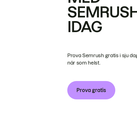
SEMRUS
IDAG
Prova Semrush gratis i sju da
när som helst.
Prova gratis