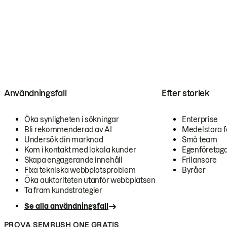
Användningsfall
Efter storlek
Öka synligheten i sökningar
Enterprise
Bli rekommenderad av AI
Medelstora f
Undersök din marknad
Små team
Kom i kontakt med lokala kunder
Egenföretag
Skapa engagerande innehåll
Frilansare
Fixa tekniska webbplatsproblem
Byråer
Öka auktoriteten utanför webbplatsen
Ta fram kundstrategier
Se alla användningsfall
PROVA SEMRUSH ONE GRATIS