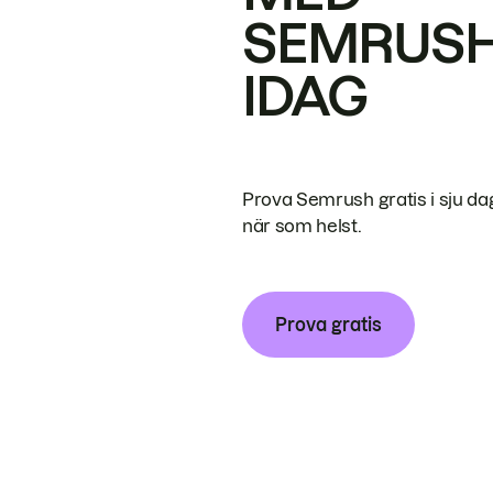
SEMRUS
IDAG
Prova Semrush gratis i sju da
när som helst.
Prova gratis