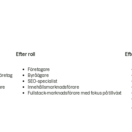
Efter roll
Ef
Företagare
öretag
Byråägare
SEO-specialist
are
Innehållsmarknadsförare
Fullstack-marknadsförare med fokus på tillväxt