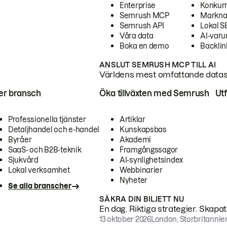
Enterprise
Konkur
Semrush MCP
Markna
Semrush API
Lokal 
Våra data
AI-var
Boka en demo
Backlin
ANSLUT SEMRUSH MCP TILL AI
Världens mest omfattande dataset
ter bransch
Öka tillväxten med Semrush
Ut
Professionella tjänster
Artiklar
Detaljhandel och e-handel
Kunskapsbas
Byråer
Akademi
SaaS- och B2B-teknik
Framgångssagor
Sjukvård
AI-synlighetsindex
Lokal verksamhet
Webbinarier
Nyheter
Se alla branscher
SÄKRA DIN BILJETT NU
En dag. Riktiga strategier. Skapa
13 oktober 2026
London, Storbritannie