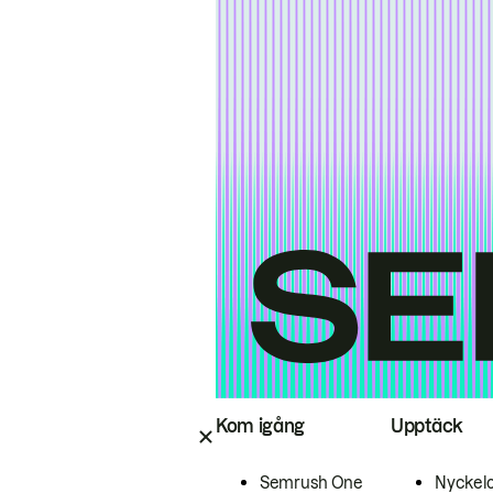
Kom igång
Upptäck
Semrush One
Nyckel