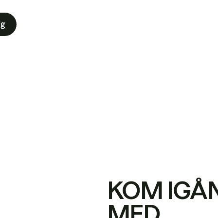
ig
KOM IGÅ
MED