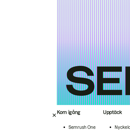
Kom igång
Upptäck
Semrush One
Nyckel