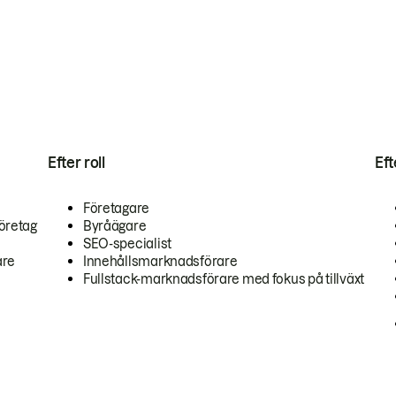
Efter roll
Ef
Företagare
öretag
Byråägare
SEO-specialist
are
Innehållsmarknadsförare
Fullstack-marknadsförare med fokus på tillväxt