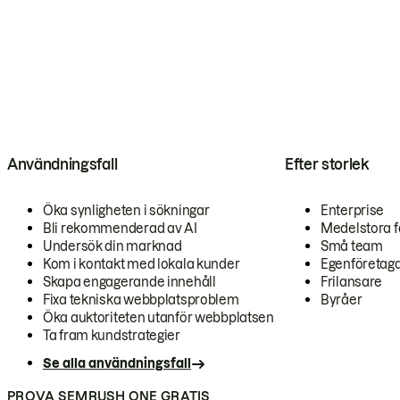
Användningsfall
Efter storlek
Öka synligheten i sökningar
Enterprise
Bli rekommenderad av AI
Medelstora f
Undersök din marknad
Små team
Kom i kontakt med lokala kunder
Egenföretag
Skapa engagerande innehåll
Frilansare
Fixa tekniska webbplatsproblem
Byråer
Öka auktoriteten utanför webbplatsen
Ta fram kundstrategier
Se alla användningsfall
PROVA SEMRUSH ONE GRATIS