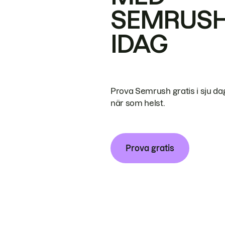
SEMRUS
IDAG
Prova Semrush gratis i sju da
när som helst.
Prova gratis