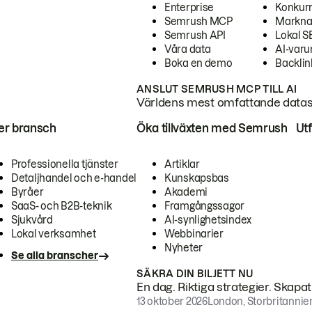
Enterprise
Konkur
Semrush MCP
Markna
Semrush API
Lokal 
Våra data
AI-var
Boka en demo
Backlin
ANSLUT SEMRUSH MCP TILL AI
Världens mest omfattande dataset
ter bransch
Öka tillväxten med Semrush
Ut
Professionella tjänster
Artiklar
Detaljhandel och e-handel
Kunskapsbas
Byråer
Akademi
SaaS- och B2B-teknik
Framgångssagor
Sjukvård
AI-synlighetsindex
Lokal verksamhet
Webbinarier
Nyheter
Se alla branscher
SÄKRA DIN BILJETT NU
En dag. Riktiga strategier. Skapa
13 oktober 2026
London, Storbritannie