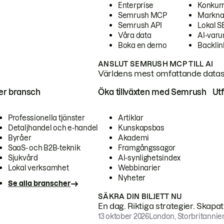
Enterprise
Konkur
Semrush MCP
Markna
Semrush API
Lokal 
Våra data
AI-var
Boka en demo
Backlin
ANSLUT SEMRUSH MCP TILL AI
Världens mest omfattande dataset
ter bransch
Öka tillväxten med Semrush
Ut
Professionella tjänster
Artiklar
Detaljhandel och e-handel
Kunskapsbas
Byråer
Akademi
SaaS- och B2B-teknik
Framgångssagor
Sjukvård
AI-synlighetsindex
Lokal verksamhet
Webbinarier
Nyheter
Se alla branscher
SÄKRA DIN BILJETT NU
En dag. Riktiga strategier. Skapa
13 oktober 2026
London, Storbritannie