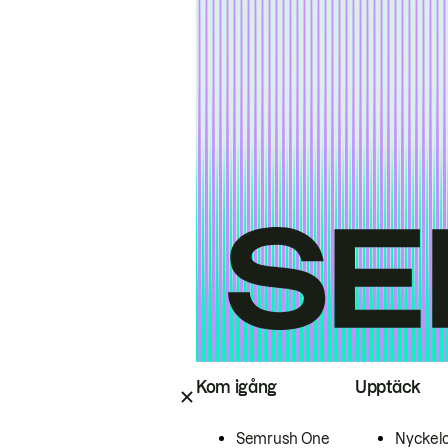
Kom igång
Upptäck
Semrush One
Nyckel