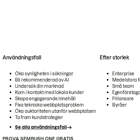
Användningsfall
Efter storlek
Öka synligheten i sökningar
Enterprise
Bli rekommenderad av AI
Medelstora f
Undersök din marknad
Små team
Kom i kontakt med lokala kunder
Egenföretag
Skapa engagerande innehåll
Frilansare
Fixa tekniska webbplatsproblem
Byråer
Öka auktoriteten utanför webbplatsen
Ta fram kundstrategier
Se alla användningsfall
PROVA SEMRUSH ONE GRATIS