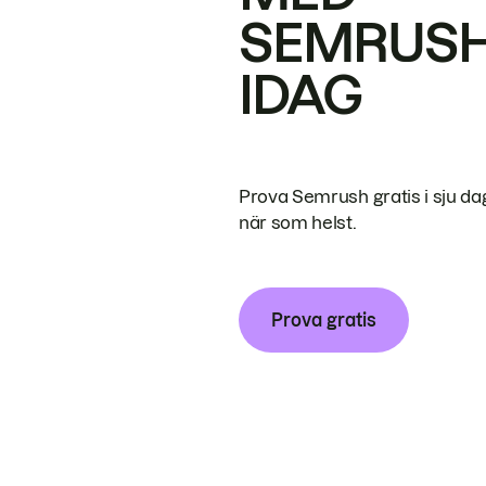
SEMRUS
IDAG
Prova Semrush gratis i sju da
när som helst.
Prova gratis