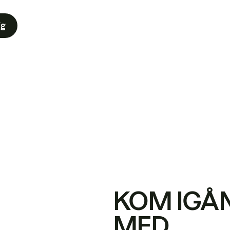
ig
KOM IGÅ
MED