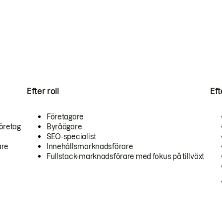
Efter roll
Ef
Företagare
öretag
Byråägare
SEO-specialist
are
Innehållsmarknadsförare
Fullstack-marknadsförare med fokus på tillväxt