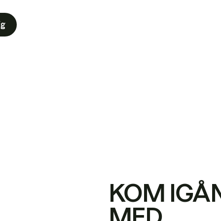
ig
KOM IGÅ
MED