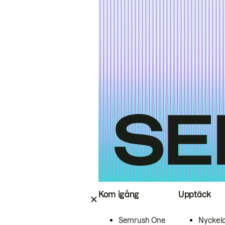
Kom igång
Upptäck
Semrush One
Nyckel