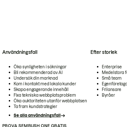
Användningsfall
Efter storlek
Öka synligheten i sökningar
Enterprise
Bli rekommenderad av AI
Medelstora f
Undersök din marknad
Små team
Kom i kontakt med lokala kunder
Egenföretag
Skapa engagerande innehåll
Frilansare
Fixa tekniska webbplatsproblem
Byråer
Öka auktoriteten utanför webbplatsen
Ta fram kundstrategier
Se alla användningsfall
PROVA SEMRUSH ONE GRATIS