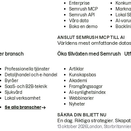
Enterprise
Konkur
Semrush MCP
Markna
Semrush API
Lokal 
Våra data
AI-var
Boka en demo
Backlin
ANSLUT SEMRUSH MCP TILL AI
Världens mest omfattande dataset
ter bransch
Öka tillväxten med Semrush
Ut
Professionella tjänster
Artiklar
Detaljhandel och e-handel
Kunskapsbas
Byråer
Akademi
SaaS- och B2B-teknik
Framgångssagor
Sjukvård
AI-synlighetsindex
Lokal verksamhet
Webbinarier
Nyheter
Se alla branscher
SÄKRA DIN BILJETT NU
En dag. Riktiga strategier. Skapa
13 oktober 2026
London, Storbritannie