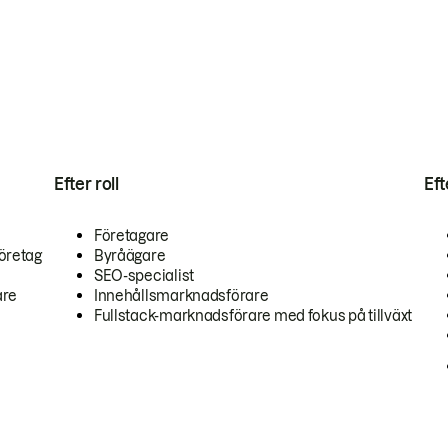
Efter roll
Ef
Företagare
öretag
Byråägare
SEO-specialist
are
Innehållsmarknadsförare
Fullstack-marknadsförare med fokus på tillväxt