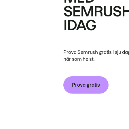
SEMRUS
IDAG
Prova Semrush gratis i sju da
när som helst.
Prova gratis