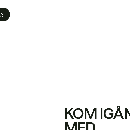
ig
KOM IGÅ
MED