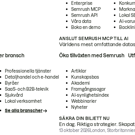
Enterprise
Konkur
Semrush MCP
Markna
Semrush API
Lokal 
Våra data
AI-var
Boka en demo
Backlin
ANSLUT SEMRUSH MCP TILL AI
Världens mest omfattande dataset
ter bransch
Öka tillväxten med Semrush
Ut
Professionella tjänster
Artiklar
Detaljhandel och e-handel
Kunskapsbas
Byråer
Akademi
SaaS- och B2B-teknik
Framgångssagor
Sjukvård
AI-synlighetsindex
Lokal verksamhet
Webbinarier
Nyheter
Se alla branscher
SÄKRA DIN BILJETT NU
En dag. Riktiga strategier. Skapa
13 oktober 2026
London, Storbritannie