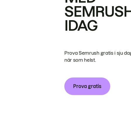
SEMRUS
IDAG
Prova Semrush gratis i sju da
när som helst.
Prova gratis