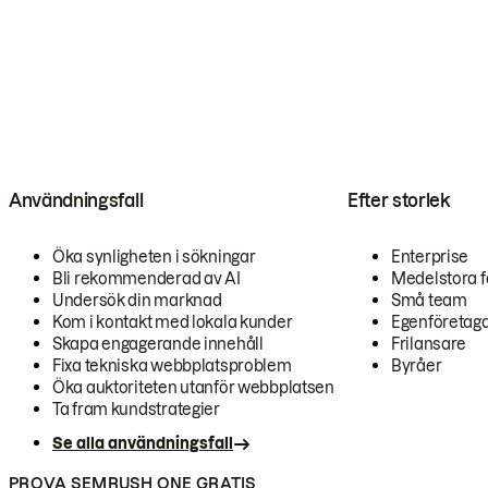
Användningsfall
Efter storlek
Öka synligheten i sökningar
Enterprise
Bli rekommenderad av AI
Medelstora f
Undersök din marknad
Små team
Kom i kontakt med lokala kunder
Egenföretag
Skapa engagerande innehåll
Frilansare
Fixa tekniska webbplatsproblem
Byråer
Öka auktoriteten utanför webbplatsen
Ta fram kundstrategier
Se alla användningsfall
PROVA SEMRUSH ONE GRATIS