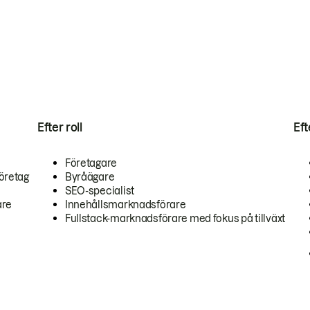
Efter roll
Ef
Företagare
öretag
Byråägare
SEO-specialist
are
Innehållsmarknadsförare
Fullstack-marknadsförare med fokus på tillväxt