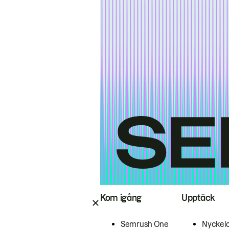
Kom igång
Upptäck
Semrush One
Nyckel