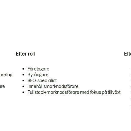
Efter roll
Ef
Företagare
öretag
Byråägare
SEO-specialist
are
Innehållsmarknadsförare
Fullstack-marknadsförare med fokus på tillväxt