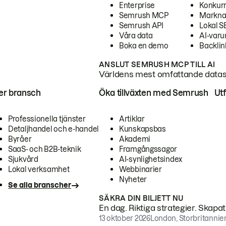
Enterprise
Konkur
Semrush MCP
Markna
Semrush API
Lokal 
Våra data
AI-var
Boka en demo
Backlin
ANSLUT SEMRUSH MCP TILL AI
Världens mest omfattande dataset
ter bransch
Öka tillväxten med Semrush
Ut
Professionella tjänster
Artiklar
Detaljhandel och e-handel
Kunskapsbas
Byråer
Akademi
SaaS- och B2B-teknik
Framgångssagor
Sjukvård
AI-synlighetsindex
Lokal verksamhet
Webbinarier
Nyheter
Se alla branscher
SÄKRA DIN BILJETT NU
En dag. Riktiga strategier. Skapa
13 oktober 2026
London, Storbritannie