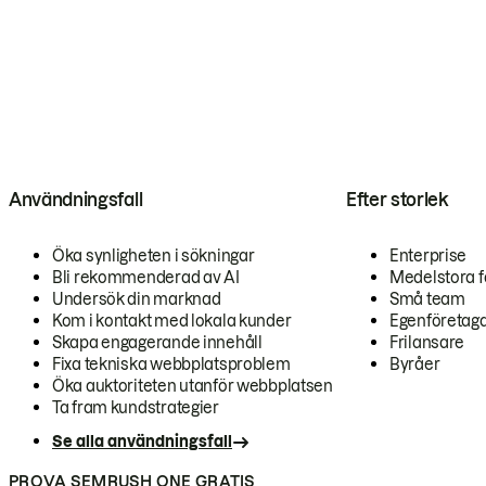
Användningsfall
Efter storlek
Öka synligheten i sökningar
Enterprise
Bli rekommenderad av AI
Medelstora f
Undersök din marknad
Små team
Kom i kontakt med lokala kunder
Egenföretag
Skapa engagerande innehåll
Frilansare
Fixa tekniska webbplatsproblem
Byråer
Öka auktoriteten utanför webbplatsen
Ta fram kundstrategier
Se alla användningsfall
PROVA SEMRUSH ONE GRATIS