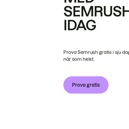
SEMRUS
IDAG
Prova Semrush gratis i sju da
när som helst.
Prova gratis