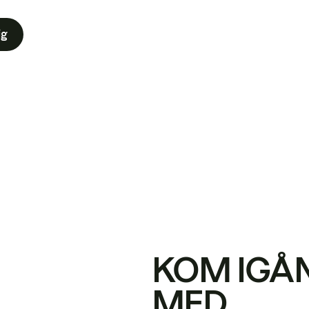
ig
KOM IGÅ
MED