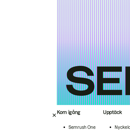
Kom igång
Upptäck
Semrush One
Nyckel