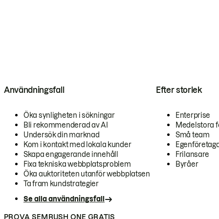
Användningsfall
Efter storlek
Öka synligheten i sökningar
Enterprise
Bli rekommenderad av AI
Medelstora f
Undersök din marknad
Små team
Kom i kontakt med lokala kunder
Egenföretag
Skapa engagerande innehåll
Frilansare
Fixa tekniska webbplatsproblem
Byråer
Öka auktoriteten utanför webbplatsen
Ta fram kundstrategier
Se alla användningsfall
PROVA SEMRUSH ONE GRATIS