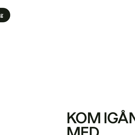
ig
KOM IGÅ
MED