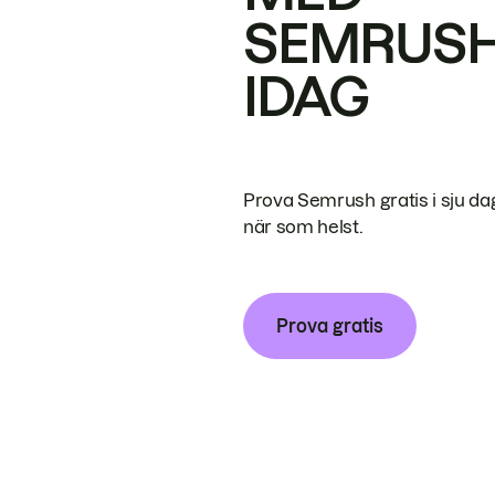
SEMRUS
IDAG
Prova Semrush gratis i sju da
när som helst.
Prova gratis