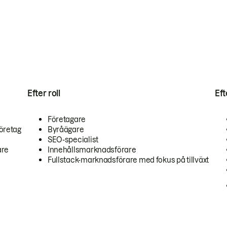
Efter roll
Ef
Företagare
öretag
Byråägare
SEO-specialist
are
Innehållsmarknadsförare
Fullstack-marknadsförare med fokus på tillväxt