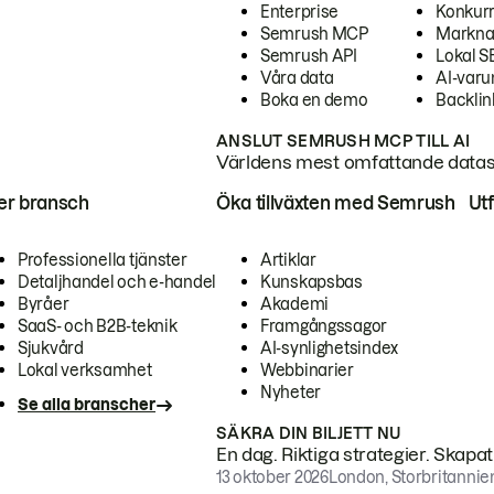
Enterprise
Konkur
Semrush MCP
Markna
Semrush API
Lokal 
Våra data
AI-var
Boka en demo
Backlin
ANSLUT SEMRUSH MCP TILL AI
Världens mest omfattande dataset
ter bransch
Öka tillväxten med Semrush
Ut
Professionella tjänster
Artiklar
Detaljhandel och e-handel
Kunskapsbas
Byråer
Akademi
SaaS- och B2B-teknik
Framgångssagor
Sjukvård
AI-synlighetsindex
Lokal verksamhet
Webbinarier
Nyheter
Se alla branscher
SÄKRA DIN BILJETT NU
En dag. Riktiga strategier. Skapa
13 oktober 2026
London, Storbritannie