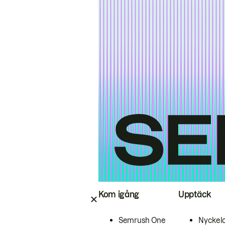
Kom igång
Upptäck
Semrush One
Nyckel