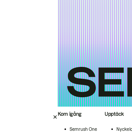
Kom igång
Upptäck
Semrush One
Nyckel