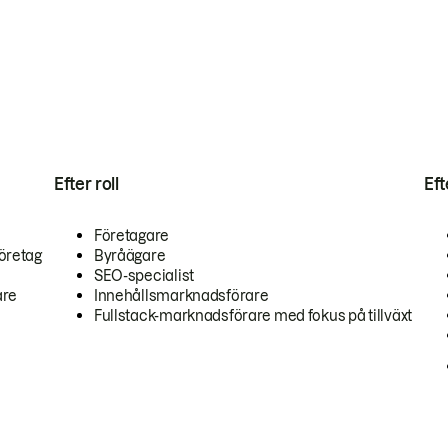
Efter roll
Ef
Företagare
öretag
Byråägare
SEO-specialist
are
Innehållsmarknadsförare
Fullstack-marknadsförare med fokus på tillväxt