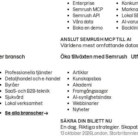
Enterprise
Konkur
Semrush MCP
Markna
Semrush API
Lokal 
Våra data
AI-var
Boka en demo
Backlin
ANSLUT SEMRUSH MCP TILL AI
Världens mest omfattande dataset
ter bransch
Öka tillväxten med Semrush
Ut
Professionella tjänster
Artiklar
Detaljhandel och e-handel
Kunskapsbas
Byråer
Akademi
SaaS- och B2B-teknik
Framgångssagor
Sjukvård
AI-synlighetsindex
Lokal verksamhet
Webbinarier
Nyheter
Se alla branscher
SÄKRA DIN BILJETT NU
En dag. Riktiga strategier. Skapa
13 oktober 2026
London, Storbritannie