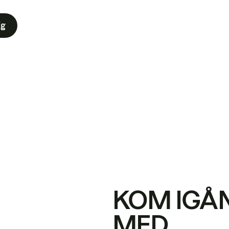
ig
KOM IGÅ
MED