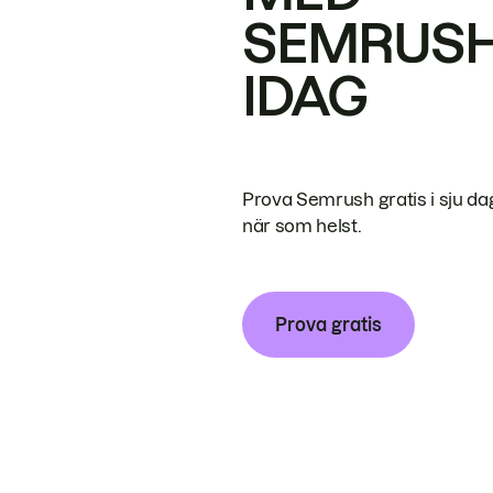
SEMRUS
IDAG
Prova Semrush gratis i sju da
när som helst.
Prova gratis