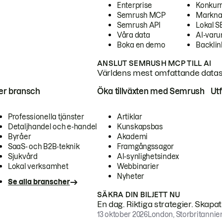
Enterprise
Konkur
Semrush MCP
Markna
Semrush API
Lokal 
Våra data
AI-var
Boka en demo
Backlin
ANSLUT SEMRUSH MCP TILL AI
Världens mest omfattande dataset
ter bransch
Öka tillväxten med Semrush
Ut
Professionella tjänster
Artiklar
Detaljhandel och e-handel
Kunskapsbas
Byråer
Akademi
SaaS- och B2B-teknik
Framgångssagor
Sjukvård
AI-synlighetsindex
Lokal verksamhet
Webbinarier
Nyheter
Se alla branscher
SÄKRA DIN BILJETT NU
En dag. Riktiga strategier. Skapa
13 oktober 2026
London, Storbritannie