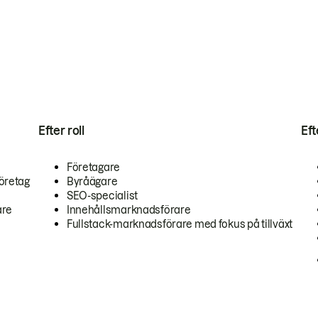
Efter roll
Ef
Företagare
öretag
Byråägare
SEO-specialist
are
Innehållsmarknadsförare
Fullstack-marknadsförare med fokus på tillväxt