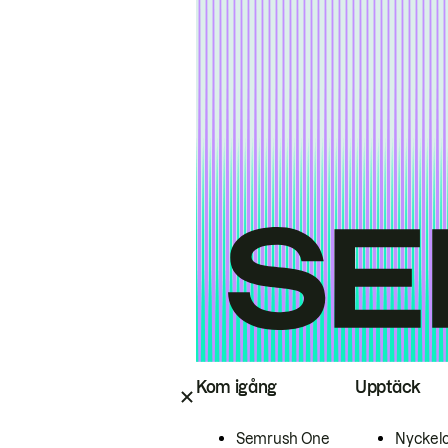
Kom igång
Upptäck
Semrush One
Nyckel