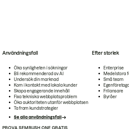
Användningsfall
Efter storlek
Öka synligheten i sökningar
Enterprise
Bli rekommenderad av AI
Medelstora f
Undersök din marknad
Små team
Kom i kontakt med lokala kunder
Egenföretag
Skapa engagerande innehåll
Frilansare
Fixa tekniska webbplatsproblem
Byråer
Öka auktoriteten utanför webbplatsen
Ta fram kundstrategier
Se alla användningsfall
PROVA SEMRUSH ONE GRATIS