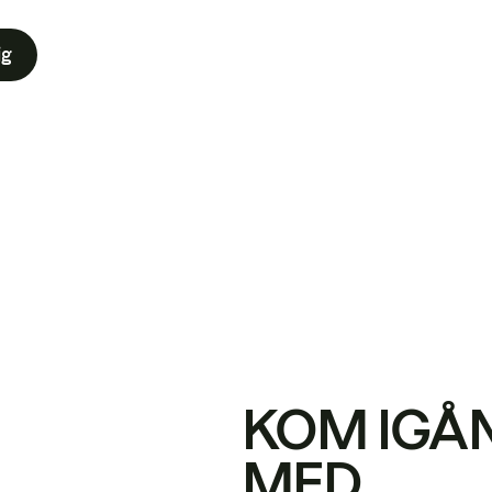
ig
KOM IGÅ
MED