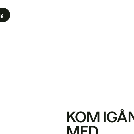
ig
KOM IGÅ
MED