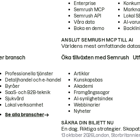
Enterprise
Konkur
Semrush MCP
Markna
Semrush API
Lokal 
Våra data
AI-var
Boka en demo
Backlin
ANSLUT SEMRUSH MCP TILL AI
Världens mest omfattande dataset
ter bransch
Öka tillväxten med Semrush
Ut
Professionella tjänster
Artiklar
Detaljhandel och e-handel
Kunskapsbas
Byråer
Akademi
SaaS- och B2B-teknik
Framgångssagor
Sjukvård
AI-synlighetsindex
Lokal verksamhet
Webbinarier
Nyheter
Se alla branscher
SÄKRA DIN BILJETT NU
En dag. Riktiga strategier. Skapa
13 oktober 2026
London, Storbritannie