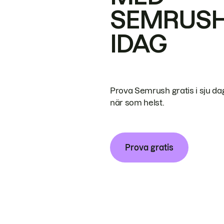
SEMRUS
IDAG
Prova Semrush gratis i sju da
när som helst.
Prova gratis