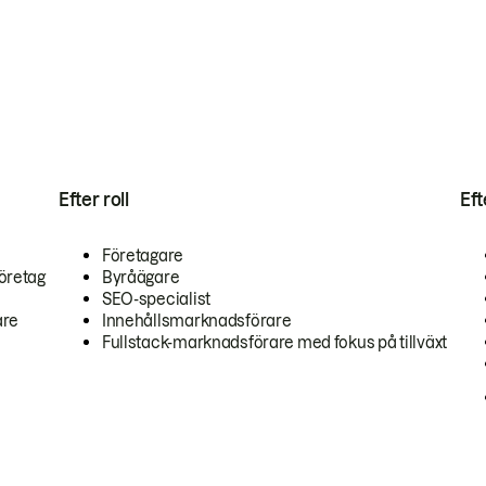
Efter roll
Ef
Företagare
öretag
Byråägare
SEO-specialist
are
Innehållsmarknadsförare
Fullstack-marknadsförare med fokus på tillväxt