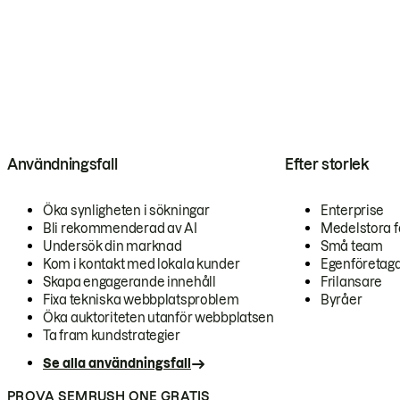
Användningsfall
Efter storlek
Öka synligheten i sökningar
Enterprise
Bli rekommenderad av AI
Medelstora f
Undersök din marknad
Små team
Kom i kontakt med lokala kunder
Egenföretag
Skapa engagerande innehåll
Frilansare
Fixa tekniska webbplatsproblem
Byråer
Öka auktoriteten utanför webbplatsen
Ta fram kundstrategier
Se alla användningsfall
PROVA SEMRUSH ONE GRATIS