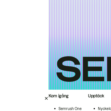
Kom igång
Upptäck
Semrush One
Nyckel