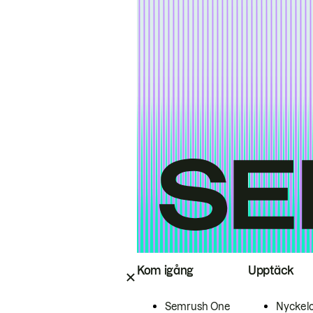
Kom igång
Upptäck
Semrush One
Nyckel