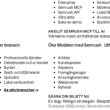
Enterprise
Konkur
Semrush MCP
Markna
Semrush API
Lokal 
Våra data
AI-var
Boka en demo
Backlin
ANSLUT SEMRUSH MCP TILL AI
Världens mest omfattande dataset
ter bransch
Öka tillväxten med Semrush
Ut
Professionella tjänster
Artiklar
Detaljhandel och e-handel
Kunskapsbas
Byråer
Akademi
SaaS- och B2B-teknik
Framgångssagor
Sjukvård
AI-synlighetsindex
Lokal verksamhet
Webbinarier
Nyheter
Se alla branscher
SÄKRA DIN BILJETT NU
En dag. Riktiga strategier. Skapa
13 oktober 2026
London, Storbritannie