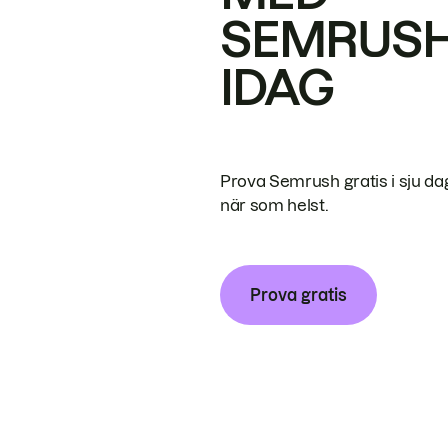
SEMRUS
IDAG
Prova Semrush gratis i sju da
när som helst.
Prova gratis