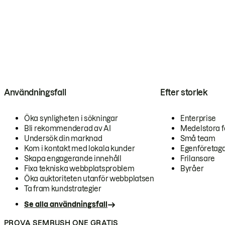
Användningsfall
Efter storlek
Öka synligheten i sökningar
Enterprise
Bli rekommenderad av AI
Medelstora f
Undersök din marknad
Små team
Kom i kontakt med lokala kunder
Egenföretag
Skapa engagerande innehåll
Frilansare
Fixa tekniska webbplatsproblem
Byråer
Öka auktoriteten utanför webbplatsen
Ta fram kundstrategier
Se alla användningsfall
PROVA SEMRUSH ONE GRATIS