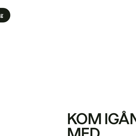
ig
KOM IGÅ
MED