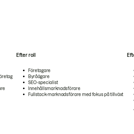
Efter roll
Ef
Företagare
öretag
Byråägare
SEO-specialist
are
Innehållsmarknadsförare
Fullstack-marknadsförare med fokus på tillväxt