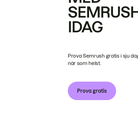
SEMRUS
IDAG
Prova Semrush gratis i sju da
när som helst.
Prova gratis