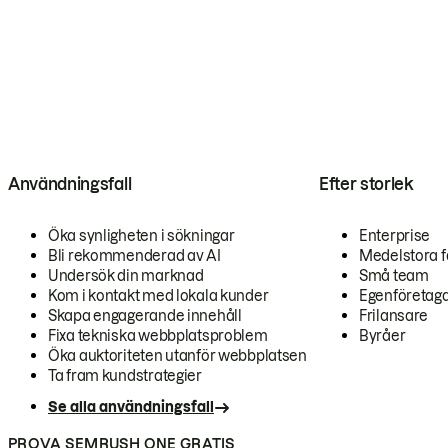
Användningsfall
Efter storlek
Öka synligheten i sökningar
Enterprise
Bli rekommenderad av AI
Medelstora f
Undersök din marknad
Små team
Kom i kontakt med lokala kunder
Egenföretag
Skapa engagerande innehåll
Frilansare
Fixa tekniska webbplatsproblem
Byråer
Öka auktoriteten utanför webbplatsen
Ta fram kundstrategier
Se alla användningsfall
PROVA SEMRUSH ONE GRATIS