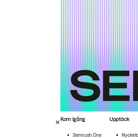
Kom igång
Upptäck
Semrush One
Nyckel