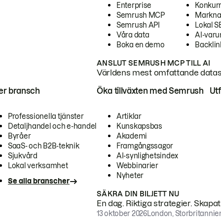
Enterprise
Konkur
Semrush MCP
Markna
Semrush API
Lokal 
Våra data
AI-var
Boka en demo
Backlin
ANSLUT SEMRUSH MCP TILL AI
Världens mest omfattande dataset
ter bransch
Öka tillväxten med Semrush
Ut
Professionella tjänster
Artiklar
Detaljhandel och e-handel
Kunskapsbas
Byråer
Akademi
SaaS- och B2B-teknik
Framgångssagor
Sjukvård
AI-synlighetsindex
Lokal verksamhet
Webbinarier
Nyheter
Se alla branscher
SÄKRA DIN BILJETT NU
En dag. Riktiga strategier. Skapa
13 oktober 2026
London, Storbritannie