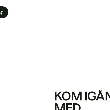
ig
KOM IGÅ
MED