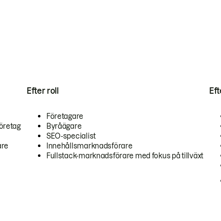
Efter roll
Ef
Företagare
öretag
Byråägare
SEO-specialist
are
Innehållsmarknadsförare
Fullstack-marknadsförare med fokus på tillväxt