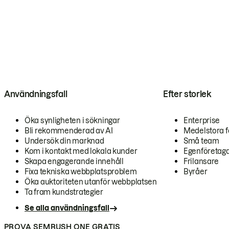
Användningsfall
Efter storlek
Öka synligheten i sökningar
Enterprise
Bli rekommenderad av AI
Medelstora f
Undersök din marknad
Små team
Kom i kontakt med lokala kunder
Egenföretag
Skapa engagerande innehåll
Frilansare
Fixa tekniska webbplatsproblem
Byråer
Öka auktoriteten utanför webbplatsen
Ta fram kundstrategier
Se alla användningsfall
PROVA SEMRUSH ONE GRATIS