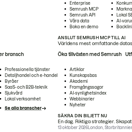
Enterprise
Konkur
Semrush MCP
Markna
Semrush API
Lokal 
Våra data
AI-var
Boka en demo
Backlin
ANSLUT SEMRUSH MCP TILL AI
Världens mest omfattande dataset
ter bransch
Öka tillväxten med Semrush
Ut
Professionella tjänster
Artiklar
Detaljhandel och e-handel
Kunskapsbas
Byråer
Akademi
SaaS- och B2B-teknik
Framgångssagor
Sjukvård
AI-synlighetsindex
Lokal verksamhet
Webbinarier
Nyheter
Se alla branscher
SÄKRA DIN BILJETT NU
En dag. Riktiga strategier. Skapa
13 oktober 2026
London, Storbritannie