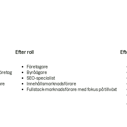
Efter roll
Ef
Företagare
öretag
Byråägare
SEO-specialist
are
Innehållsmarknadsförare
Fullstack-marknadsförare med fokus på tillväxt