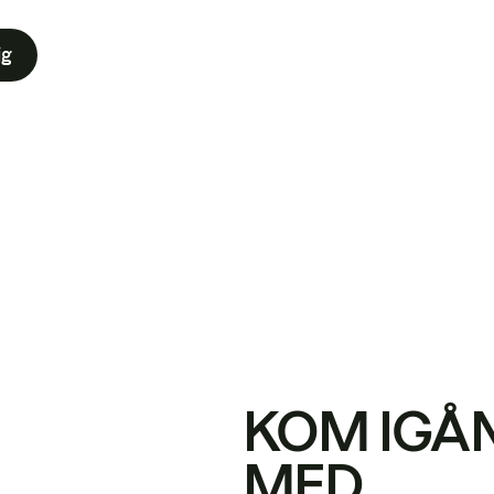
ig
KOM IGÅ
MED