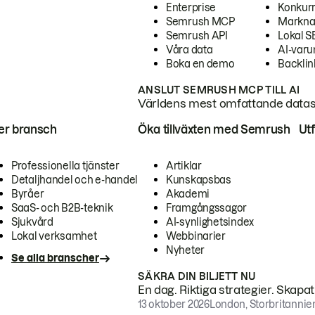
Enterprise
Konkur
Semrush MCP
Markna
Semrush API
Lokal 
Våra data
AI-var
Boka en demo
Backlin
ANSLUT SEMRUSH MCP TILL AI
Världens mest omfattande dataset
ter bransch
Öka tillväxten med Semrush
Ut
Professionella tjänster
Artiklar
Detaljhandel och e-handel
Kunskapsbas
Byråer
Akademi
SaaS- och B2B-teknik
Framgångssagor
Sjukvård
AI-synlighetsindex
Lokal verksamhet
Webbinarier
Nyheter
Se alla branscher
SÄKRA DIN BILJETT NU
En dag. Riktiga strategier. Skapa
13 oktober 2026
London, Storbritannie