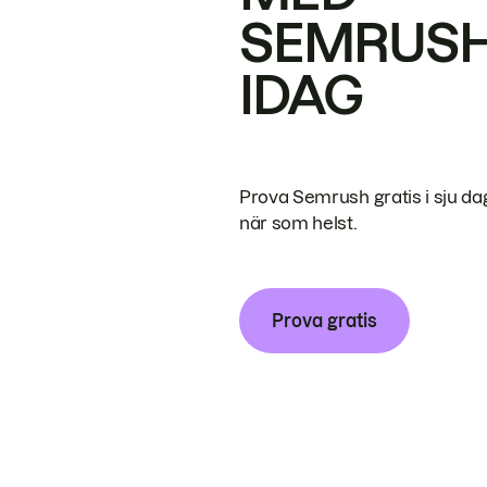
SEMRUS
IDAG
Prova Semrush gratis i sju da
när som helst.
Prova gratis