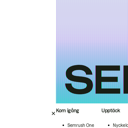
Kom igång
Upptäck
Semrush One
Nyckel