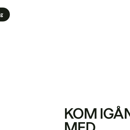
ig
KOM IGÅ
MED