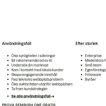
Användningsfall
Efter storlek
Öka synligheten i sökningar
Enterprise
Bli rekommenderad av AI
Medelstora f
Undersök din marknad
Små team
Kom i kontakt med lokala kunder
Egenföretag
Skapa engagerande innehåll
Frilansare
Fixa tekniska webbplatsproblem
Byråer
Öka auktoriteten utanför webbplatsen
Ta fram kundstrategier
Se alla användningsfall
PROVA SEMRUSH ONE GRATIS