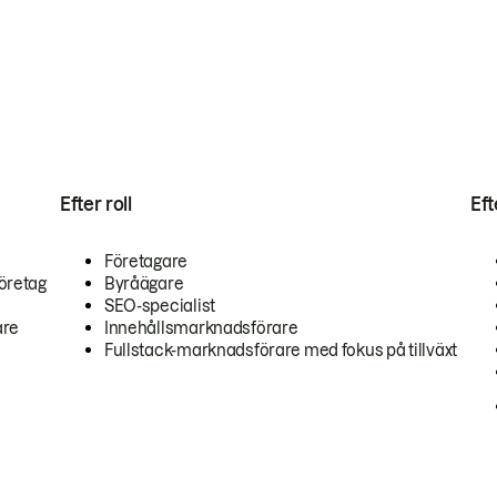
Efter roll
Ef
Företagare
öretag
Byråägare
SEO-specialist
are
Innehållsmarknadsförare
Fullstack-marknadsförare med fokus på tillväxt