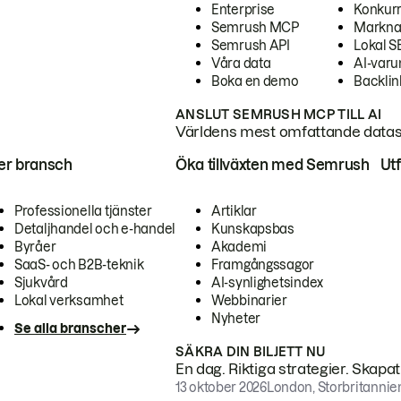
Enterprise
Konkur
Semrush MCP
Markna
Semrush API
Lokal 
Våra data
AI-var
Boka en demo
Backlin
ANSLUT SEMRUSH MCP TILL AI
Världens mest omfattande dataset
ter bransch
Öka tillväxten med Semrush
Ut
Professionella tjänster
Artiklar
Detaljhandel och e-handel
Kunskapsbas
Byråer
Akademi
SaaS- och B2B-teknik
Framgångssagor
Sjukvård
AI-synlighetsindex
Lokal verksamhet
Webbinarier
Nyheter
Se alla branscher
SÄKRA DIN BILJETT NU
En dag. Riktiga strategier. Skapa
13 oktober 2026
London, Storbritannie