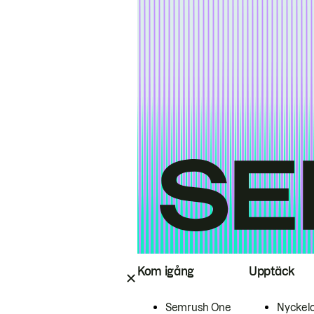
Kom igång
Upptäck
Semrush One
Nyckel