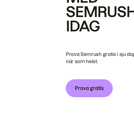
SEMRUS
IDAG
Prova Semrush gratis i sju da
när som helst.
Prova gratis