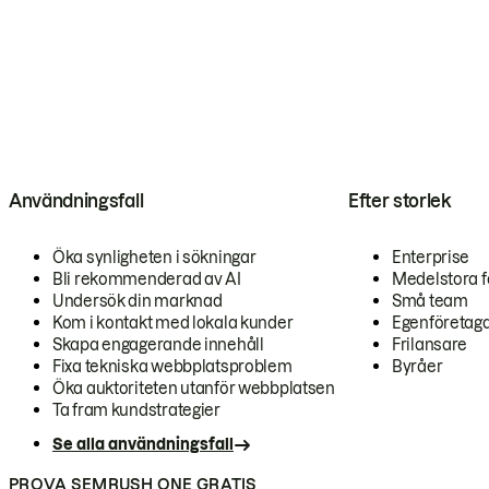
Användningsfall
Efter storlek
Öka synligheten i sökningar
Enterprise
Bli rekommenderad av AI
Medelstora f
Undersök din marknad
Små team
Kom i kontakt med lokala kunder
Egenföretag
Skapa engagerande innehåll
Frilansare
Fixa tekniska webbplatsproblem
Byråer
Öka auktoriteten utanför webbplatsen
Ta fram kundstrategier
Se alla användningsfall
PROVA SEMRUSH ONE GRATIS