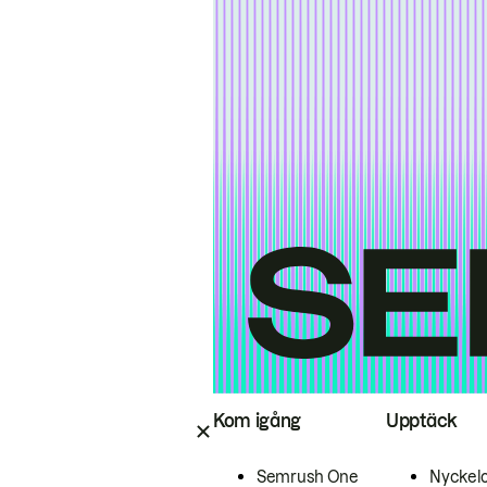
Kom igång
Upptäck
Semrush One
Nyckel