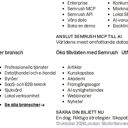
Enterprise
Konkur
Semrush MCP
Markna
Semrush API
Lokal 
Våra data
AI-var
Boka en demo
Backlin
ANSLUT SEMRUSH MCP TILL AI
Världens mest omfattande dataset
ter bransch
Öka tillväxten med Semrush
Ut
Professionella tjänster
Artiklar
Detaljhandel och e-handel
Kunskapsbas
Byråer
Akademi
SaaS- och B2B-teknik
Framgångssagor
Sjukvård
AI-synlighetsindex
Lokal verksamhet
Webbinarier
Nyheter
Se alla branscher
SÄKRA DIN BILJETT NU
En dag. Riktiga strategier. Skapa
13 oktober 2026
London, Storbritannie