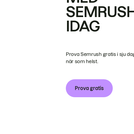
SEMRUS
IDAG
Prova Semrush gratis i sju da
när som helst.
Prova gratis