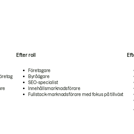
Efter roll
Ef
Företagare
öretag
Byråägare
SEO-specialist
are
Innehållsmarknadsförare
Fullstack-marknadsförare med fokus på tillväxt