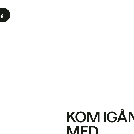
ig
KOM IGÅ
MED