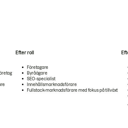
Efter roll
Ef
Företagare
öretag
Byråägare
SEO-specialist
are
Innehållsmarknadsförare
Fullstack-marknadsförare med fokus på tillväxt