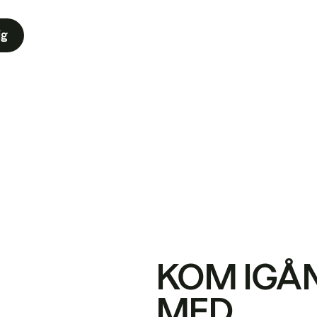
ig
KOM IGÅ
MED