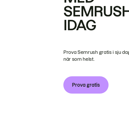
SEMRUS
IDAG
Prova Semrush gratis i sju da
när som helst.
Prova gratis