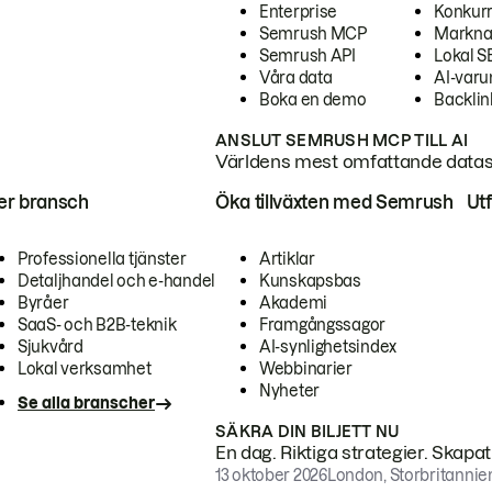
Enterprise
Konkur
Semrush MCP
Markna
Semrush API
Lokal 
Våra data
AI-var
Boka en demo
Backlin
ANSLUT SEMRUSH MCP TILL AI
Världens mest omfattande dataset
ter bransch
Öka tillväxten med Semrush
Ut
Professionella tjänster
Artiklar
Detaljhandel och e-handel
Kunskapsbas
Byråer
Akademi
SaaS- och B2B-teknik
Framgångssagor
Sjukvård
AI-synlighetsindex
Lokal verksamhet
Webbinarier
Nyheter
Se alla branscher
SÄKRA DIN BILJETT NU
En dag. Riktiga strategier. Skapa
13 oktober 2026
London, Storbritannie