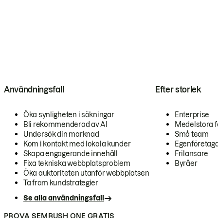
Användningsfall
Efter storlek
Öka synligheten i sökningar
Enterprise
Bli rekommenderad av AI
Medelstora f
Undersök din marknad
Små team
Kom i kontakt med lokala kunder
Egenföretag
Skapa engagerande innehåll
Frilansare
Fixa tekniska webbplatsproblem
Byråer
Öka auktoriteten utanför webbplatsen
Ta fram kundstrategier
Se alla användningsfall
PROVA SEMRUSH ONE GRATIS