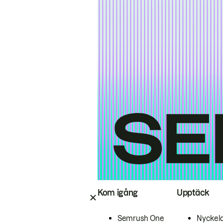
Kom igång
Upptäck
Semrush One
Nyckel