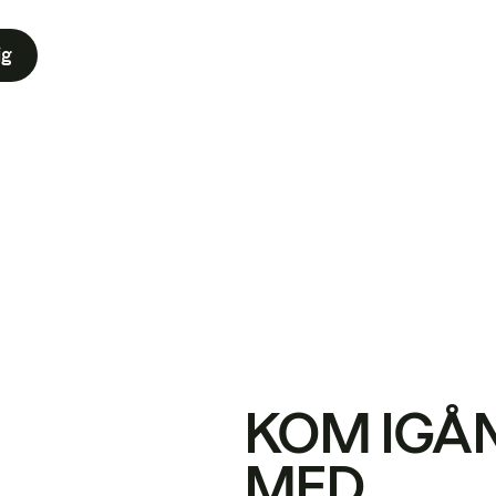
ig
KOM IGÅ
MED