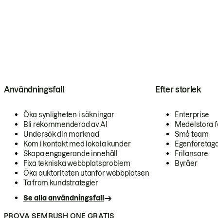
Användningsfall
Efter storlek
Öka synligheten i sökningar
Enterprise
Bli rekommenderad av AI
Medelstora f
Undersök din marknad
Små team
Kom i kontakt med lokala kunder
Egenföretag
Skapa engagerande innehåll
Frilansare
Fixa tekniska webbplatsproblem
Byråer
Öka auktoriteten utanför webbplatsen
Ta fram kundstrategier
Se alla användningsfall
PROVA SEMRUSH ONE GRATIS