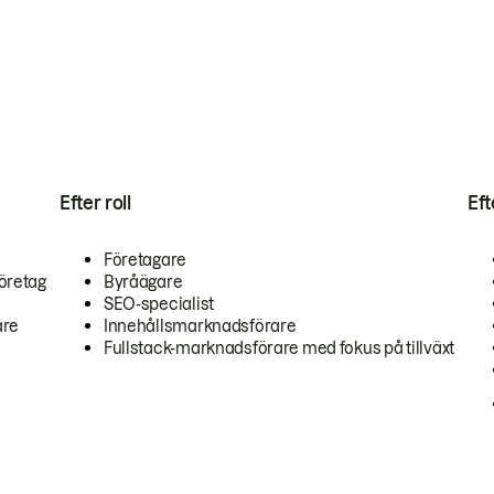
Efter roll
Ef
Företagare
öretag
Byråägare
SEO-specialist
are
Innehållsmarknadsförare
Fullstack-marknadsförare med fokus på tillväxt