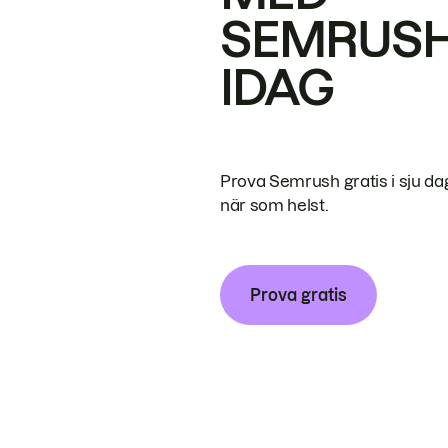
SEMRUS
IDAG
Prova Semrush gratis i sju da
när som helst.
Prova gratis