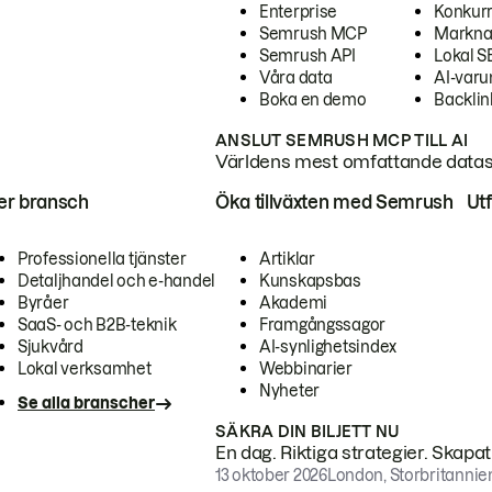
Enterprise
Konkur
Semrush MCP
Markna
Semrush API
Lokal 
Våra data
AI-var
Boka en demo
Backlin
ANSLUT SEMRUSH MCP TILL AI
Världens mest omfattande dataset
ter bransch
Öka tillväxten med Semrush
Ut
Professionella tjänster
Artiklar
Detaljhandel och e-handel
Kunskapsbas
Byråer
Akademi
SaaS- och B2B-teknik
Framgångssagor
Sjukvård
AI-synlighetsindex
Lokal verksamhet
Webbinarier
Nyheter
Se alla branscher
SÄKRA DIN BILJETT NU
En dag. Riktiga strategier. Skapa
13 oktober 2026
London, Storbritannie