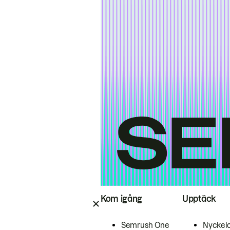
Kom igång
Upptäck
Semrush One
Nyckel