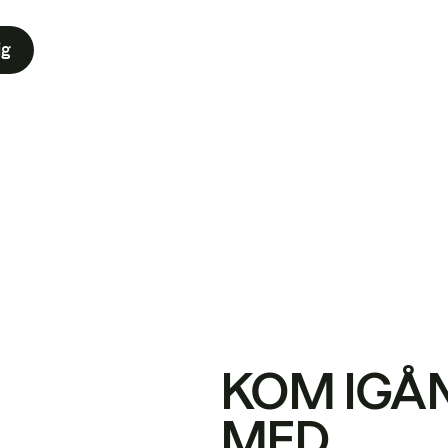
ig
KOM IGÅ
MED