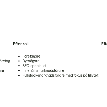
Efter roll
Ef
Företagare
öretag
Byråägare
SEO-specialist
are
Innehållsmarknadsförare
Fullstack-marknadsförare med fokus på tillväxt