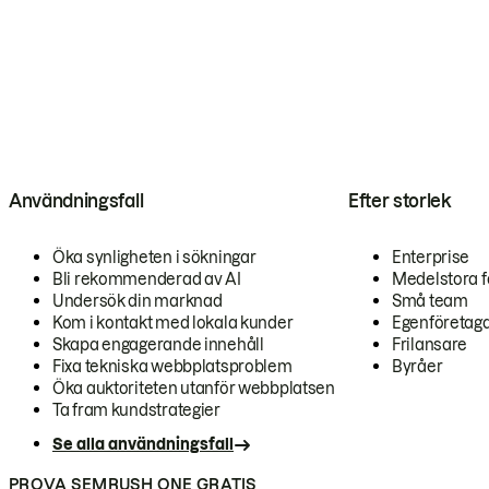
Användningsfall
Efter storlek
Öka synligheten i sökningar
Enterprise
Bli rekommenderad av AI
Medelstora f
Undersök din marknad
Små team
Kom i kontakt med lokala kunder
Egenföretag
Skapa engagerande innehåll
Frilansare
Fixa tekniska webbplatsproblem
Byråer
Öka auktoriteten utanför webbplatsen
Ta fram kundstrategier
Se alla användningsfall
PROVA SEMRUSH ONE GRATIS