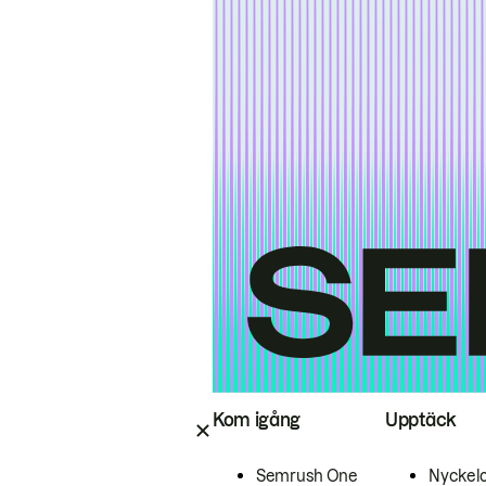
Kom igång
Upptäck
Semrush One
Nyckel