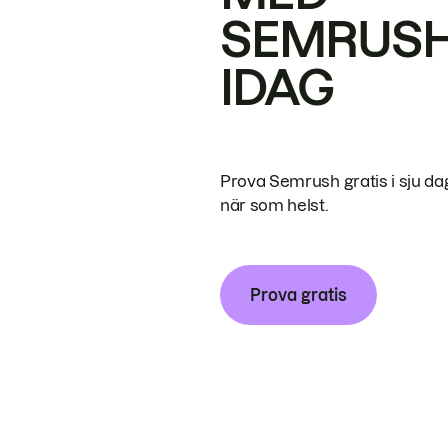
SEMRUS
IDAG
Prova Semrush gratis i sju da
när som helst.
Prova gratis