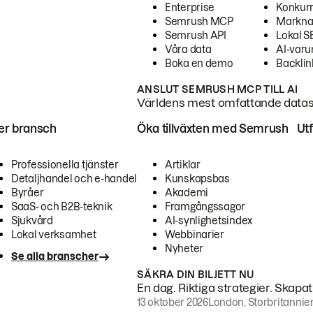
Enterprise
Konkur
Semrush MCP
Markna
Semrush API
Lokal 
Våra data
AI-var
Boka en demo
Backlin
ANSLUT SEMRUSH MCP TILL AI
Världens mest omfattande dataset
ter bransch
Öka tillväxten med Semrush
Ut
Professionella tjänster
Artiklar
Detaljhandel och e-handel
Kunskapsbas
Byråer
Akademi
SaaS- och B2B-teknik
Framgångssagor
Sjukvård
AI-synlighetsindex
Lokal verksamhet
Webbinarier
Nyheter
Se alla branscher
SÄKRA DIN BILJETT NU
En dag. Riktiga strategier. Skapa
13 oktober 2026
London, Storbritannie