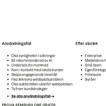
Användningsfall
Efter storlek
Öka synligheten i sökningar
Enterprise
Bli rekommenderad av AI
Medelstora f
Undersök din marknad
Små team
Kom i kontakt med lokala kunder
Egenföretag
Skapa engagerande innehåll
Frilansare
Fixa tekniska webbplatsproblem
Byråer
Öka auktoriteten utanför webbplatsen
Ta fram kundstrategier
Se alla användningsfall
PROVA SEMRUSH ONE GRATIS