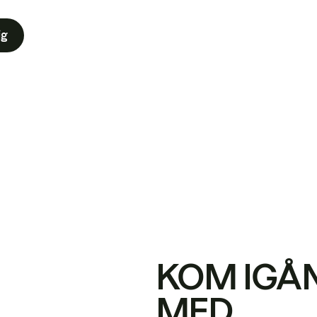
ig
KOM IGÅ
MED