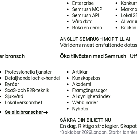
Enterprise
Konkur
Semrush MCP
Markna
Semrush API
Lokal 
Våra data
AI-var
Boka en demo
Backlin
ANSLUT SEMRUSH MCP TILL AI
Världens mest omfattande dataset
ter bransch
Öka tillväxten med Semrush
Ut
Professionella tjänster
Artiklar
Detaljhandel och e-handel
Kunskapsbas
Byråer
Akademi
SaaS- och B2B-teknik
Framgångssagor
Sjukvård
AI-synlighetsindex
Lokal verksamhet
Webbinarier
Nyheter
Se alla branscher
SÄKRA DIN BILJETT NU
En dag. Riktiga strategier. Skapa
13 oktober 2026
London, Storbritannie