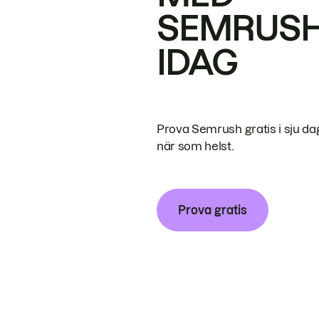
SEMRUS
IDAG
Prova Semrush gratis i sju da
när som helst.
Prova gratis