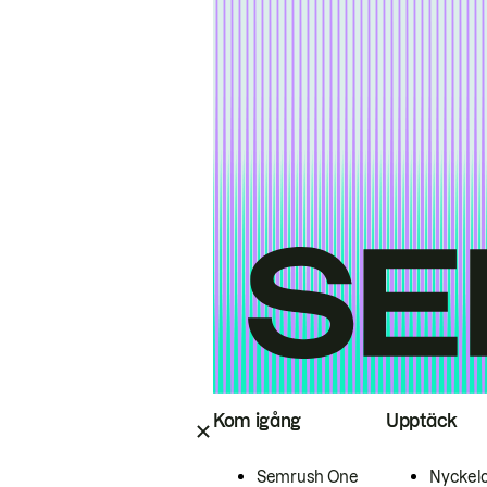
Kom igång
Upptäck
Semrush One
Nyckel