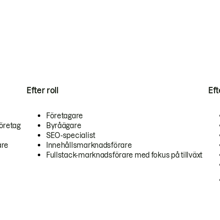
Efter roll
Ef
Företagare
öretag
Byråägare
SEO-specialist
are
Innehållsmarknadsförare
Fullstack-marknadsförare med fokus på tillväxt