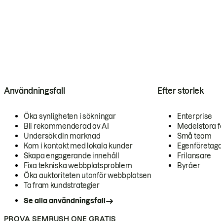
Användningsfall
Efter storlek
Öka synligheten i sökningar
Enterprise
Bli rekommenderad av AI
Medelstora f
Undersök din marknad
Små team
Kom i kontakt med lokala kunder
Egenföretag
Skapa engagerande innehåll
Frilansare
Fixa tekniska webbplatsproblem
Byråer
Öka auktoriteten utanför webbplatsen
Ta fram kundstrategier
Se alla användningsfall
PROVA SEMRUSH ONE GRATIS