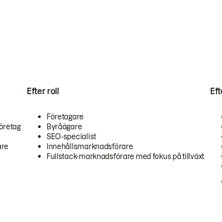
Efter roll
Ef
Företagare
öretag
Byråägare
SEO-specialist
are
Innehållsmarknadsförare
Fullstack-marknadsförare med fokus på tillväxt