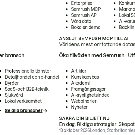
Enterprise
Konkur
Semrush MCP
Markna
Semrush API
Lokal 
Våra data
AI-var
Boka en demo
Backlin
ANSLUT SEMRUSH MCP TILL AI
Världens mest omfattande dataset
ter bransch
Öka tillväxten med Semrush
Ut
Professionella tjänster
Artiklar
Detaljhandel och e-handel
Kunskapsbas
Byråer
Akademi
SaaS- och B2B-teknik
Framgångssagor
Sjukvård
AI-synlighetsindex
Lokal verksamhet
Webbinarier
Nyheter
Se alla branscher
SÄKRA DIN BILJETT NU
En dag. Riktiga strategier. Skapa
13 oktober 2026
London, Storbritannie