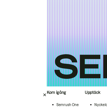
Kom igång
Upptäck
Semrush One
Nyckel