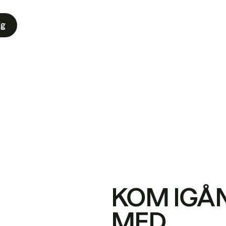
ig
KOM IGÅ
MED