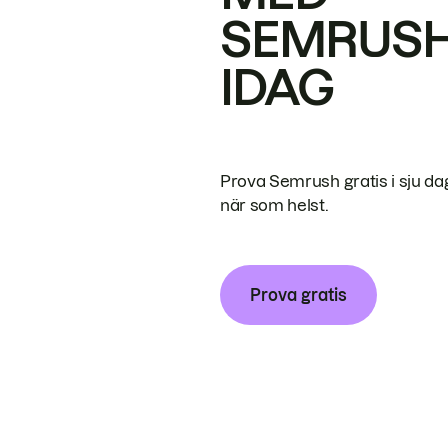
SEMRUS
IDAG
Prova Semrush gratis i sju da
när som helst.
Prova gratis