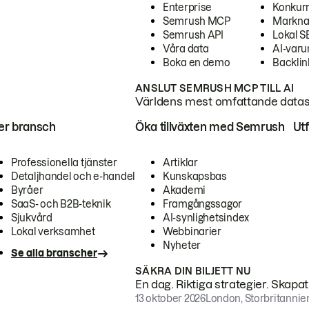
Enterprise
Konkur
Semrush MCP
Markna
Semrush API
Lokal 
Våra data
AI-var
Boka en demo
Backlin
ANSLUT SEMRUSH MCP TILL AI
Världens mest omfattande dataset
ter bransch
Öka tillväxten med Semrush
Ut
Professionella tjänster
Artiklar
Detaljhandel och e-handel
Kunskapsbas
Byråer
Akademi
SaaS- och B2B-teknik
Framgångssagor
Sjukvård
AI-synlighetsindex
Lokal verksamhet
Webbinarier
Nyheter
Se alla branscher
SÄKRA DIN BILJETT NU
En dag. Riktiga strategier. Skapa
13 oktober 2026
London, Storbritannie