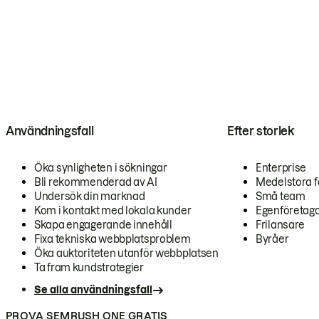
Användningsfall
Efter storlek
Öka synligheten i sökningar
Enterprise
Bli rekommenderad av AI
Medelstora f
Undersök din marknad
Små team
Kom i kontakt med lokala kunder
Egenföretag
Skapa engagerande innehåll
Frilansare
Fixa tekniska webbplatsproblem
Byråer
Öka auktoriteten utanför webbplatsen
Ta fram kundstrategier
Se alla användningsfall
PROVA SEMRUSH ONE GRATIS