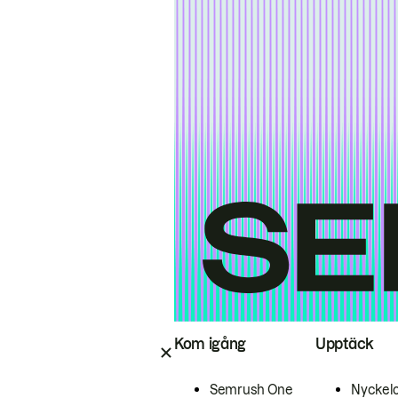
Kom igång
Upptäck
Semrush One
Nyckel