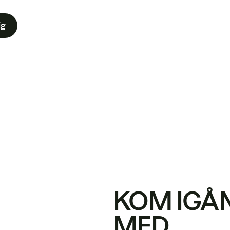
ig
KOM IGÅ
MED