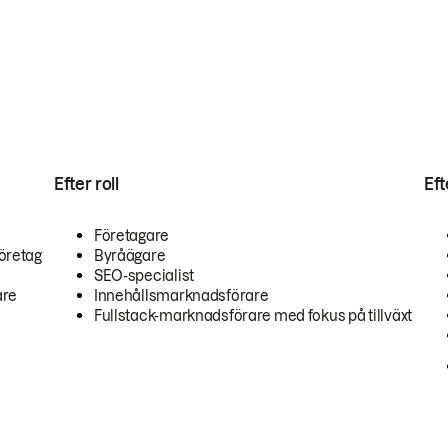
Efter roll
Ef
Företagare
öretag
Byråägare
SEO-specialist
are
Innehållsmarknadsförare
Fullstack-marknadsförare med fokus på tillväxt