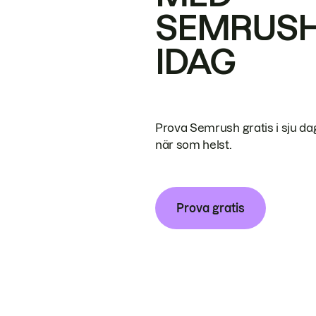
SEMRUS
IDAG
Prova Semrush gratis i sju da
när som helst.
Prova gratis