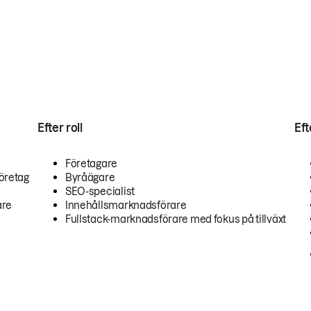
Efter roll
Ef
Företagare
öretag
Byråägare
SEO-specialist
are
Innehållsmarknadsförare
Fullstack-marknadsförare med fokus på tillväxt