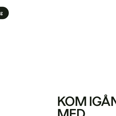
ig
KOM IGÅ
MED