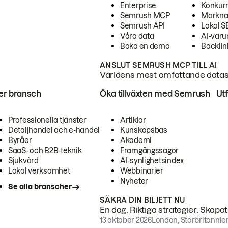
Enterprise
Konkur
Semrush MCP
Markna
Semrush API
Lokal 
Våra data
AI-var
Boka en demo
Backlin
ANSLUT SEMRUSH MCP TILL AI
Världens mest omfattande dataset
ter bransch
Öka tillväxten med Semrush
Ut
Professionella tjänster
Artiklar
Detaljhandel och e-handel
Kunskapsbas
Byråer
Akademi
SaaS- och B2B-teknik
Framgångssagor
Sjukvård
AI-synlighetsindex
Lokal verksamhet
Webbinarier
Nyheter
Se alla branscher
SÄKRA DIN BILJETT NU
En dag. Riktiga strategier. Skapa
13 oktober 2026
London, Storbritannie