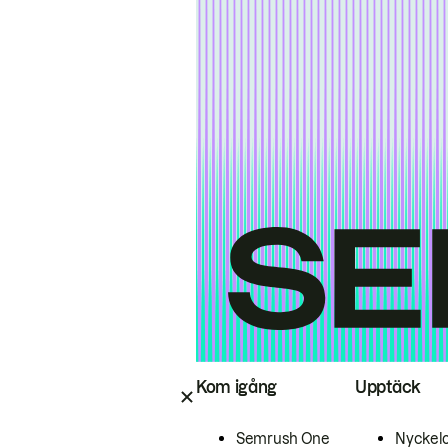
Kom igång
Upptäck
Semrush One
Nyckel