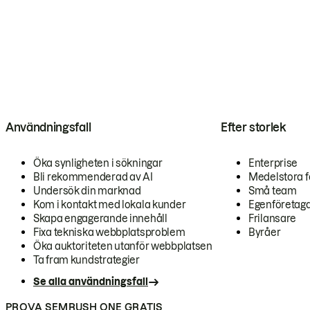
Användningsfall
Efter storlek
Öka synligheten i sökningar
Enterprise
Bli rekommenderad av AI
Medelstora f
Undersök din marknad
Små team
Kom i kontakt med lokala kunder
Egenföretag
Skapa engagerande innehåll
Frilansare
Fixa tekniska webbplatsproblem
Byråer
Öka auktoriteten utanför webbplatsen
Ta fram kundstrategier
Se alla användningsfall
PROVA SEMRUSH ONE GRATIS