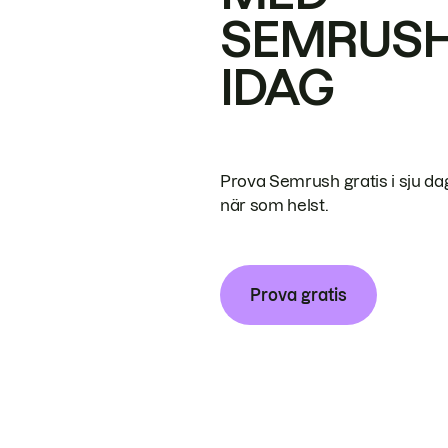
SEMRUS
IDAG
Prova Semrush gratis i sju da
när som helst.
Prova gratis