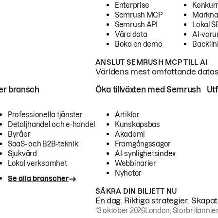
Enterprise
Konkur
Semrush MCP
Markna
Semrush API
Lokal 
Våra data
AI-var
Boka en demo
Backlin
ANSLUT SEMRUSH MCP TILL AI
Världens mest omfattande dataset
ter bransch
Öka tillväxten med Semrush
Ut
Professionella tjänster
Artiklar
Detaljhandel och e-handel
Kunskapsbas
Byråer
Akademi
SaaS- och B2B-teknik
Framgångssagor
Sjukvård
AI-synlighetsindex
Lokal verksamhet
Webbinarier
Nyheter
Se alla branscher
SÄKRA DIN BILJETT NU
En dag. Riktiga strategier. Skapa
13 oktober 2026
London, Storbritannie