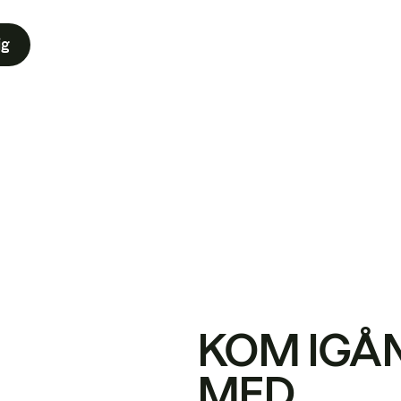
ig
KOM IGÅ
MED