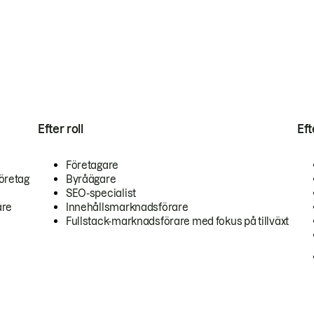
Efter roll
Ef
Företagare
öretag
Byråägare
SEO-specialist
are
Innehållsmarknadsförare
Fullstack-marknadsförare med fokus på tillväxt