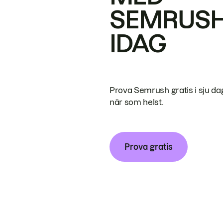
SEMRUS
IDAG
Prova Semrush gratis i sju da
när som helst.
Prova gratis