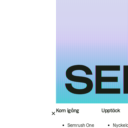
Kom igång
Upptäck
Semrush One
Nyckel