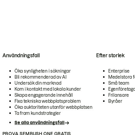
Användningsfall
Efter storlek
Öka synligheten i sökningar
Enterprise
Bli rekommenderad av AI
Medelstora f
Undersök din marknad
Små team
Kom i kontakt med lokala kunder
Egenföretag
Skapa engagerande innehåll
Frilansare
Fixa tekniska webbplatsproblem
Byråer
Öka auktoriteten utanför webbplatsen
Ta fram kundstrategier
Se alla användningsfall
PROVA SEMRUSH ONE GRATIS