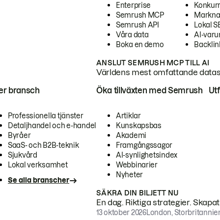
Enterprise
Konkur
Semrush MCP
Markna
Semrush API
Lokal 
Våra data
AI-var
Boka en demo
Backlin
ANSLUT SEMRUSH MCP TILL AI
Världens mest omfattande dataset
ter bransch
Öka tillväxten med Semrush
Ut
Professionella tjänster
Artiklar
Detaljhandel och e-handel
Kunskapsbas
Byråer
Akademi
SaaS- och B2B-teknik
Framgångssagor
Sjukvård
AI-synlighetsindex
Lokal verksamhet
Webbinarier
Nyheter
Se alla branscher
SÄKRA DIN BILJETT NU
En dag. Riktiga strategier. Skapa
13 oktober 2026
London, Storbritannie