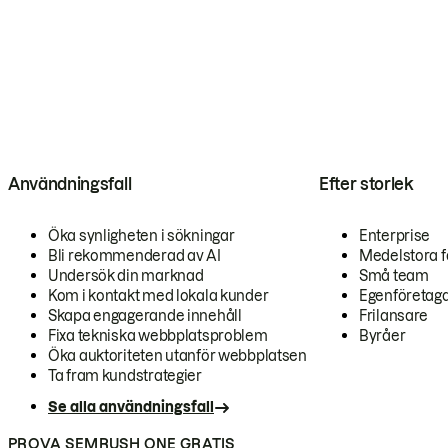
Användningsfall
Efter storlek
Öka synligheten i sökningar
Enterprise
Bli rekommenderad av AI
Medelstora f
Undersök din marknad
Små team
Kom i kontakt med lokala kunder
Egenföretag
Skapa engagerande innehåll
Frilansare
Fixa tekniska webbplatsproblem
Byråer
Öka auktoriteten utanför webbplatsen
Ta fram kundstrategier
Se alla användningsfall
PROVA SEMRUSH ONE GRATIS