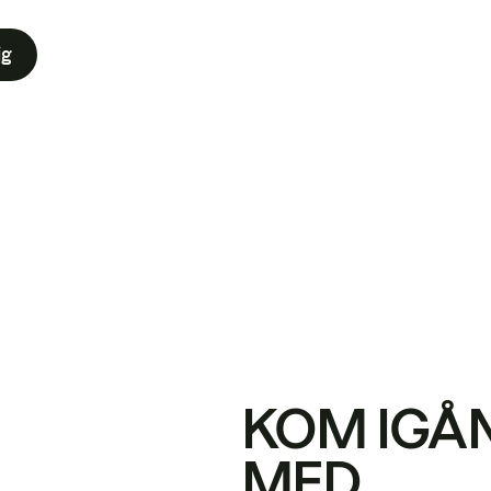
ig
KOM IGÅ
MED