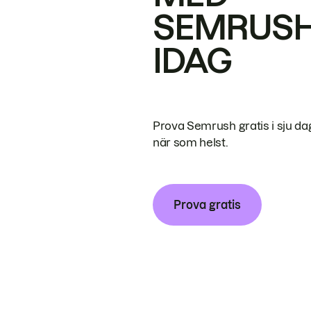
SEMRUS
IDAG
Prova Semrush gratis i sju da
när som helst.
Prova gratis