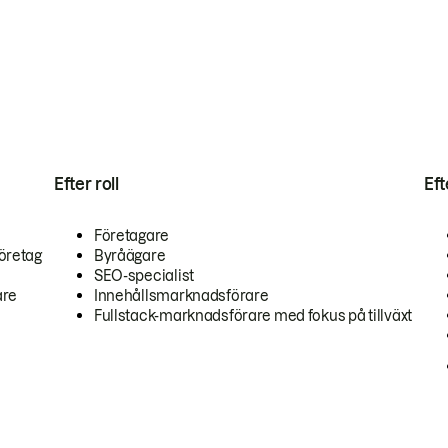
Efter roll
Ef
Företagare
öretag
Byråägare
SEO-specialist
are
Innehållsmarknadsförare
Fullstack-marknadsförare med fokus på tillväxt