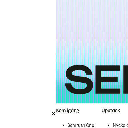
Kom igång
Upptäck
Semrush One
Nyckel