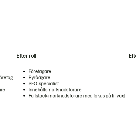
Efter roll
Ef
Företagare
öretag
Byråägare
SEO-specialist
are
Innehållsmarknadsförare
Fullstack-marknadsförare med fokus på tillväxt