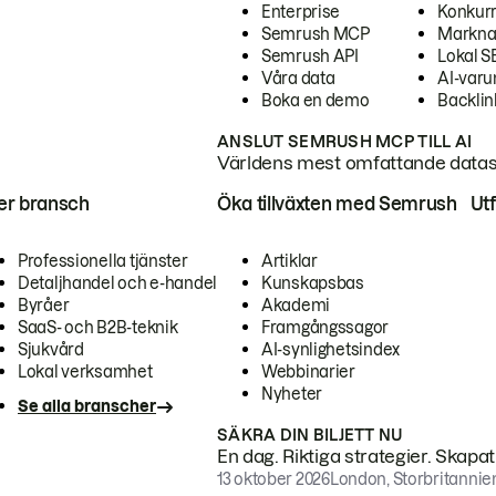
Enterprise
Konkur
Semrush MCP
Markna
Semrush API
Lokal 
Våra data
AI-var
Boka en demo
Backlin
ANSLUT SEMRUSH MCP TILL AI
Världens mest omfattande dataset
ter bransch
Öka tillväxten med Semrush
Ut
Professionella tjänster
Artiklar
Detaljhandel och e-handel
Kunskapsbas
Byråer
Akademi
SaaS- och B2B-teknik
Framgångssagor
Sjukvård
AI-synlighetsindex
Lokal verksamhet
Webbinarier
Nyheter
Se alla branscher
SÄKRA DIN BILJETT NU
En dag. Riktiga strategier. Skapa
13 oktober 2026
London, Storbritannie