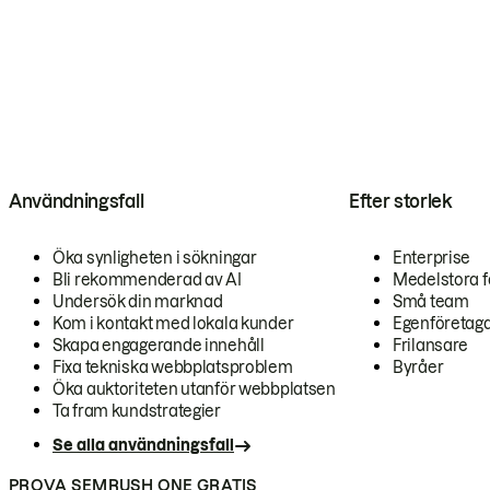
Användningsfall
Efter storlek
Öka synligheten i sökningar
Enterprise
Bli rekommenderad av AI
Medelstora f
Undersök din marknad
Små team
Kom i kontakt med lokala kunder
Egenföretag
Skapa engagerande innehåll
Frilansare
Fixa tekniska webbplatsproblem
Byråer
Öka auktoriteten utanför webbplatsen
Ta fram kundstrategier
Se alla användningsfall
PROVA SEMRUSH ONE GRATIS