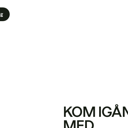
ig
KOM IGÅ
MED