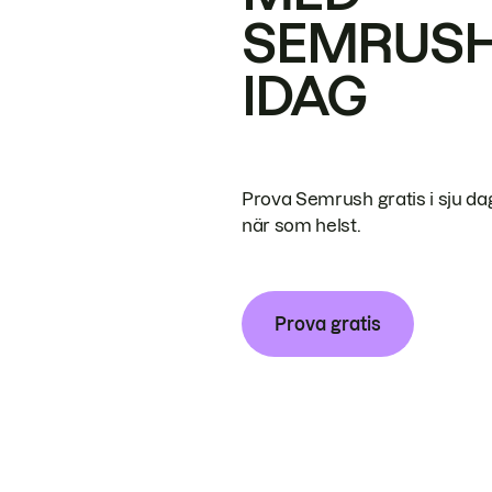
SEMRUS
IDAG
Prova Semrush gratis i sju da
när som helst.
Prova gratis