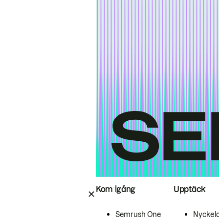
Kom igång
Upptäck
Semrush One
Nyckel