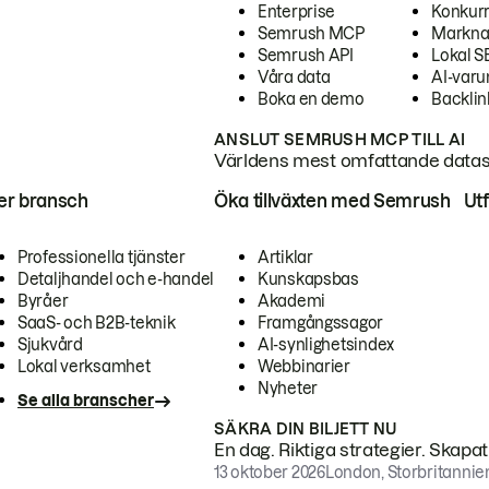
Enterprise
Konkur
Semrush MCP
Markna
Semrush API
Lokal 
Våra data
AI-var
Boka en demo
Backlin
ANSLUT SEMRUSH MCP TILL AI
Världens mest omfattande dataset
ter bransch
Öka tillväxten med Semrush
Ut
Professionella tjänster
Artiklar
Detaljhandel och e-handel
Kunskapsbas
Byråer
Akademi
SaaS- och B2B-teknik
Framgångssagor
Sjukvård
AI-synlighetsindex
Lokal verksamhet
Webbinarier
Nyheter
Se alla branscher
SÄKRA DIN BILJETT NU
En dag. Riktiga strategier. Skapa
13 oktober 2026
London, Storbritannie