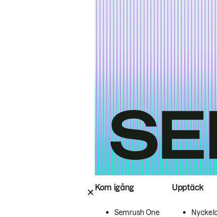
Kom igång
Upptäck
Semrush One
Nyckel