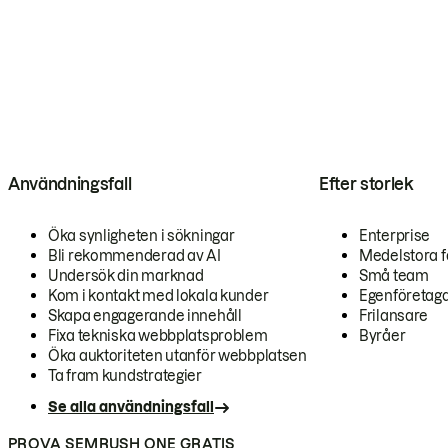
Användningsfall
Efter storlek
Öka synligheten i sökningar
Enterprise
Bli rekommenderad av AI
Medelstora f
Undersök din marknad
Små team
Kom i kontakt med lokala kunder
Egenföretag
Skapa engagerande innehåll
Frilansare
Fixa tekniska webbplatsproblem
Byråer
Öka auktoriteten utanför webbplatsen
Ta fram kundstrategier
Se alla användningsfall
PROVA SEMRUSH ONE GRATIS