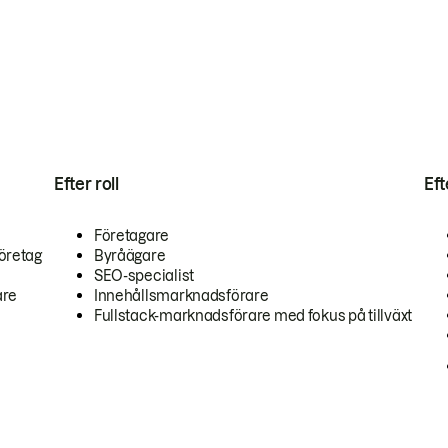
Efter roll
Ef
Företagare
öretag
Byråägare
SEO-specialist
are
Innehållsmarknadsförare
Fullstack-marknadsförare med fokus på tillväxt