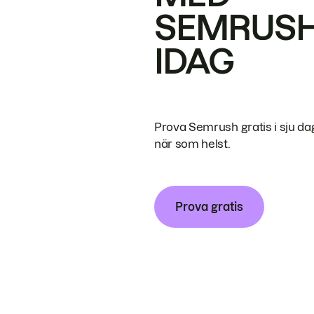
SEMRUS
IDAG
Prova Semrush gratis i sju da
när som helst.
Prova gratis