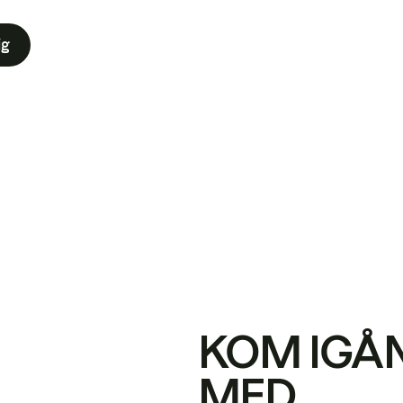
ig
KOM IGÅ
MED