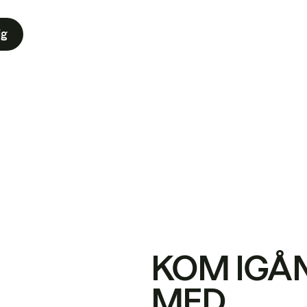
ig
KOM IGÅ
MED