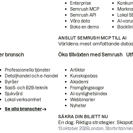
Enterprise
Konkur
Semrush MCP
Markna
Semrush API
Lokal 
Våra data
AI-var
Boka en demo
Backlin
ANSLUT SEMRUSH MCP TILL AI
Världens mest omfattande dataset
ter bransch
Öka tillväxten med Semrush
Ut
Professionella tjänster
Artiklar
Detaljhandel och e-handel
Kunskapsbas
Byråer
Akademi
SaaS- och B2B-teknik
Framgångssagor
Sjukvård
AI-synlighetsindex
Lokal verksamhet
Webbinarier
Nyheter
Se alla branscher
SÄKRA DIN BILJETT NU
En dag. Riktiga strategier. Skapa
13 oktober 2026
London, Storbritannie