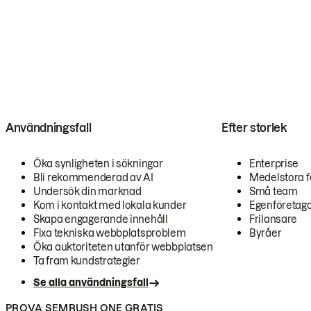
Användningsfall
Efter storlek
Öka synligheten i sökningar
Enterprise
Bli rekommenderad av AI
Medelstora f
Undersök din marknad
Små team
Kom i kontakt med lokala kunder
Egenföretag
Skapa engagerande innehåll
Frilansare
Fixa tekniska webbplatsproblem
Byråer
Öka auktoriteten utanför webbplatsen
Ta fram kundstrategier
Se alla användningsfall
PROVA SEMRUSH ONE GRATIS