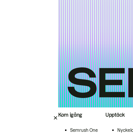
Kom igång
Upptäck
Semrush One
Nyckel