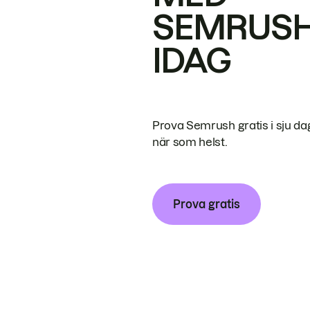
SEMRUS
IDAG
Prova Semrush gratis i sju da
när som helst.
Prova gratis