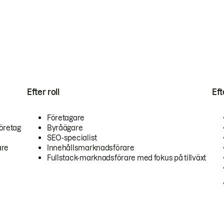
Efter roll
Ef
Företagare
öretag
Byråägare
SEO-specialist
are
Innehållsmarknadsförare
Fullstack-marknadsförare med fokus på tillväxt