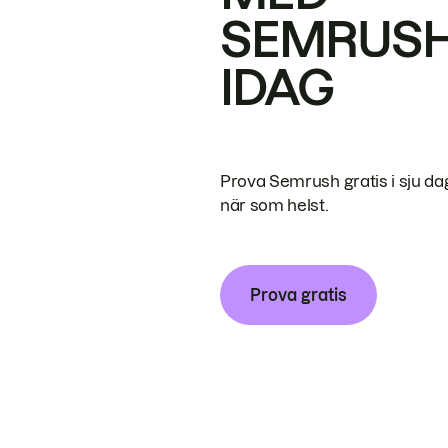
SEMRUS
IDAG
Prova Semrush gratis i sju da
när som helst.
Prova gratis