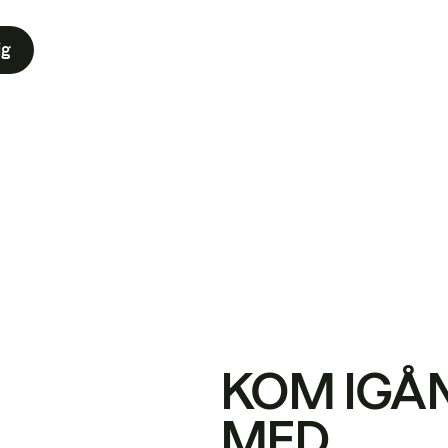
ig
KOM IGÅ
MED