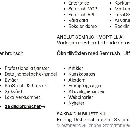
Enterprise
Konkur
Semrush MCP
Markna
Semrush API
Lokal 
Våra data
AI-var
Boka en demo
Backlin
ANSLUT SEMRUSH MCP TILL AI
Världens mest omfattande dataset
ter bransch
Öka tillväxten med Semrush
Ut
Professionella tjänster
Artiklar
Detaljhandel och e-handel
Kunskapsbas
Byråer
Akademi
SaaS- och B2B-teknik
Framgångssagor
Sjukvård
AI-synlighetsindex
Lokal verksamhet
Webbinarier
Nyheter
Se alla branscher
SÄKRA DIN BILJETT NU
En dag. Riktiga strategier. Skapa
13 oktober 2026
London, Storbritannie