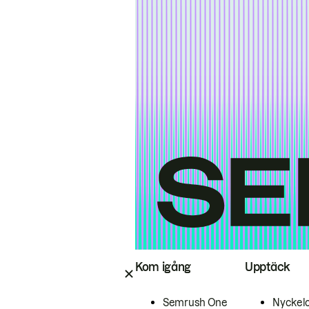
Kom igång
Upptäck
Semrush One
Nyckel