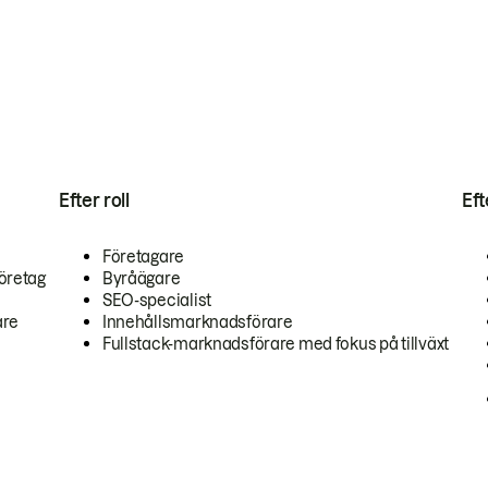
Efter roll
Ef
Företagare
öretag
Byråägare
SEO-specialist
are
Innehållsmarknadsförare
Fullstack-marknadsförare med fokus på tillväxt