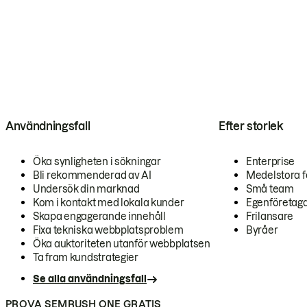
Användningsfall
Efter storlek
Öka synligheten i sökningar
Enterprise
Bli rekommenderad av AI
Medelstora f
Undersök din marknad
Små team
Kom i kontakt med lokala kunder
Egenföretag
Skapa engagerande innehåll
Frilansare
Fixa tekniska webbplatsproblem
Byråer
Öka auktoriteten utanför webbplatsen
Ta fram kundstrategier
Se alla användningsfall
PROVA SEMRUSH ONE GRATIS