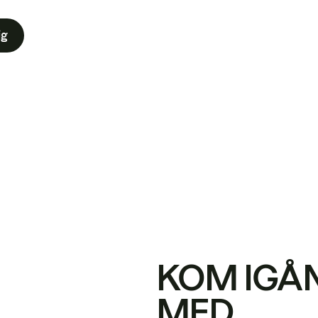
ig
KOM IGÅ
MED