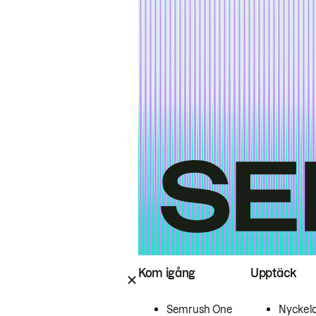
Kom igång
Upptäck
Semrush One
Nyckel