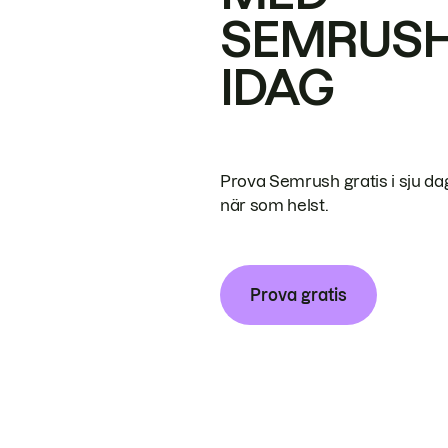
SEMRUS
IDAG
Prova Semrush gratis i sju da
när som helst.
Prova gratis