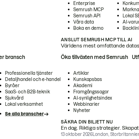
Enterprise
Konkur
Semrush MCP
Markna
Semrush API
Lokal 
Våra data
AI-var
Boka en demo
Backlin
ANSLUT SEMRUSH MCP TILL AI
Världens mest omfattande dataset
ter bransch
Öka tillväxten med Semrush
Ut
Professionella tjänster
Artiklar
Detaljhandel och e-handel
Kunskapsbas
Byråer
Akademi
SaaS- och B2B-teknik
Framgångssagor
Sjukvård
AI-synlighetsindex
Lokal verksamhet
Webbinarier
Nyheter
Se alla branscher
SÄKRA DIN BILJETT NU
En dag. Riktiga strategier. Skapa
13 oktober 2026
London, Storbritannie