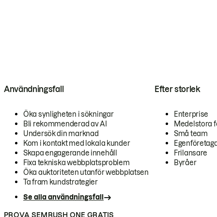
Användningsfall
Efter storlek
Öka synligheten i sökningar
Enterprise
Bli rekommenderad av AI
Medelstora f
Undersök din marknad
Små team
Kom i kontakt med lokala kunder
Egenföretag
Skapa engagerande innehåll
Frilansare
Fixa tekniska webbplatsproblem
Byråer
Öka auktoriteten utanför webbplatsen
Ta fram kundstrategier
Se alla användningsfall
PROVA SEMRUSH ONE GRATIS