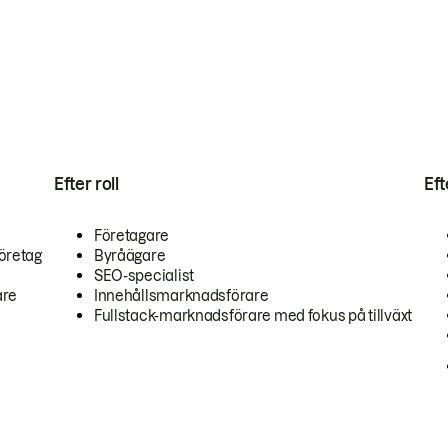
Efter roll
Ef
Företagare
öretag
Byråägare
SEO-specialist
are
Innehållsmarknadsförare
Fullstack-marknadsförare med fokus på tillväxt