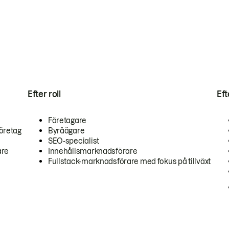
Efter roll
Ef
Företagare
öretag
Byråägare
SEO-specialist
are
Innehållsmarknadsförare
Fullstack-marknadsförare med fokus på tillväxt