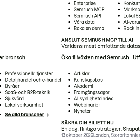
Enterprise
Konkur
Semrush MCP
Markna
Semrush API
Lokal 
Våra data
AI-var
Boka en demo
Backlin
ANSLUT SEMRUSH MCP TILL AI
Världens mest omfattande dataset
ter bransch
Öka tillväxten med Semrush
Ut
Professionella tjänster
Artiklar
Detaljhandel och e-handel
Kunskapsbas
Byråer
Akademi
SaaS- och B2B-teknik
Framgångssagor
Sjukvård
AI-synlighetsindex
Lokal verksamhet
Webbinarier
Nyheter
Se alla branscher
SÄKRA DIN BILJETT NU
En dag. Riktiga strategier. Skapa
13 oktober 2026
London, Storbritannie