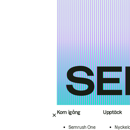
Kom igång
Upptäck
Semrush One
Nyckel