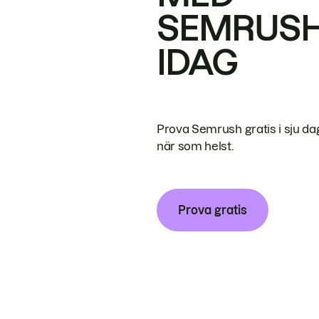
SEMRUS
IDAG
Prova Semrush gratis i sju da
när som helst.
Prova gratis