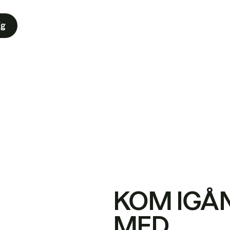
ig
KOM IGÅ
MED