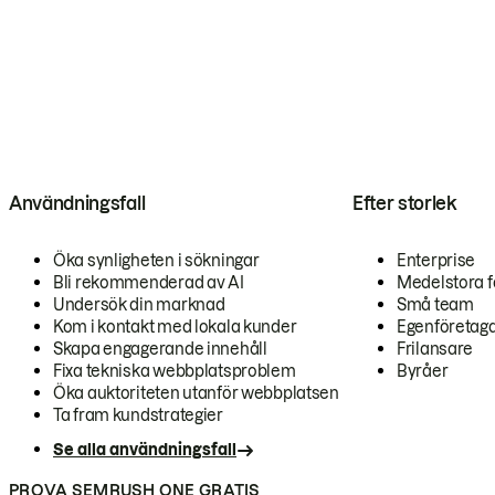
Användningsfall
Efter storlek
Öka synligheten i sökningar
Enterprise
Bli rekommenderad av AI
Medelstora f
Undersök din marknad
Små team
Kom i kontakt med lokala kunder
Egenföretag
Skapa engagerande innehåll
Frilansare
Fixa tekniska webbplatsproblem
Byråer
Öka auktoriteten utanför webbplatsen
Ta fram kundstrategier
Se alla användningsfall
PROVA SEMRUSH ONE GRATIS