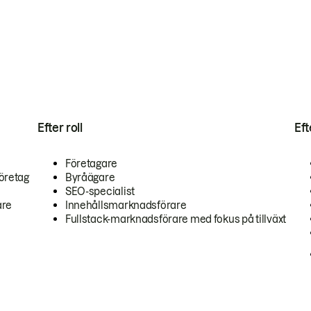
Efter roll
Ef
Företagare
öretag
Byråägare
SEO-specialist
are
Innehållsmarknadsförare
Fullstack-marknadsförare med fokus på tillväxt