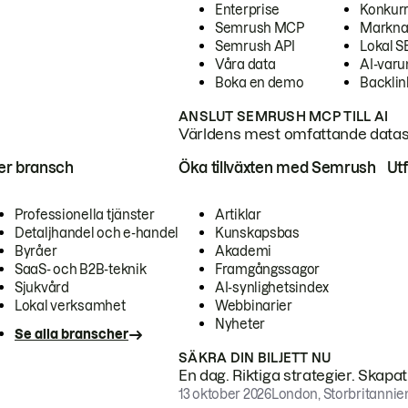
Enterprise
Konkur
Semrush MCP
Markna
Semrush API
Lokal 
Våra data
AI-var
Boka en demo
Backlin
ANSLUT SEMRUSH MCP TILL AI
Världens mest omfattande dataset
ter bransch
Öka tillväxten med Semrush
Ut
Professionella tjänster
Artiklar
Detaljhandel och e-handel
Kunskapsbas
Byråer
Akademi
SaaS- och B2B-teknik
Framgångssagor
Sjukvård
AI-synlighetsindex
Lokal verksamhet
Webbinarier
Nyheter
Se alla branscher
SÄKRA DIN BILJETT NU
En dag. Riktiga strategier. Skapa
13 oktober 2026
London, Storbritannie