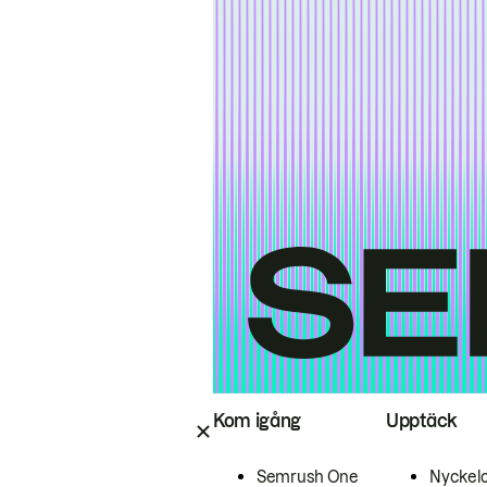
Kom igång
Upptäck
Semrush One
Nyckel