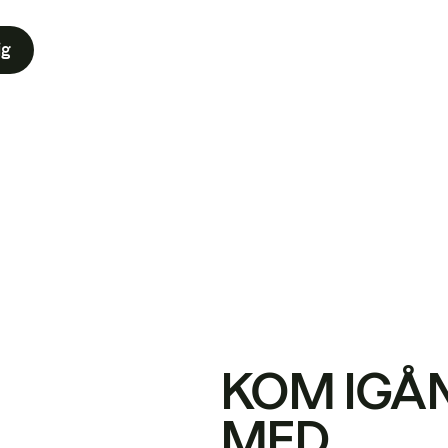
ig
KOM IGÅ
MED