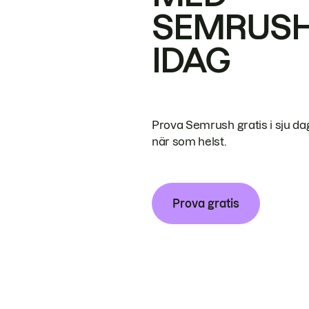
SEMRUS
IDAG
Prova Semrush gratis i sju da
när som helst.
Prova gratis