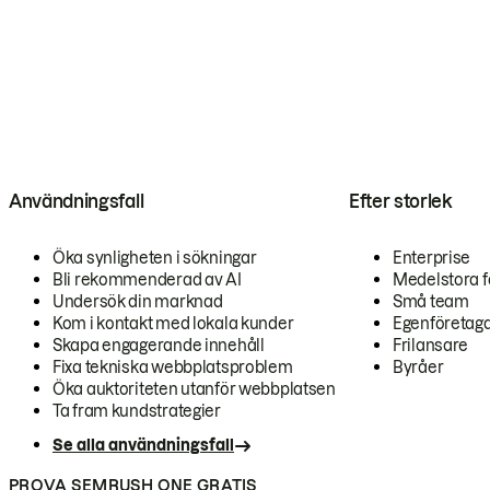
Användningsfall
Efter storlek
Öka synligheten i sökningar
Enterprise
Bli rekommenderad av AI
Medelstora f
Undersök din marknad
Små team
Kom i kontakt med lokala kunder
Egenföretag
Skapa engagerande innehåll
Frilansare
Fixa tekniska webbplatsproblem
Byråer
Öka auktoriteten utanför webbplatsen
Ta fram kundstrategier
Se alla användningsfall
PROVA SEMRUSH ONE GRATIS