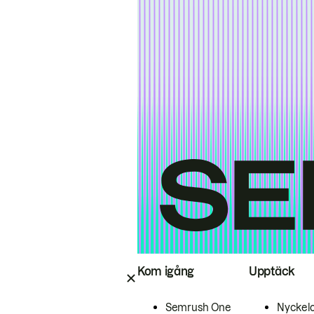
Kom igång
Upptäck
Semrush One
Nyckel