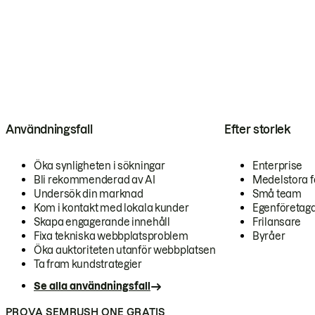
Användningsfall
Efter storlek
Öka synligheten i sökningar
Enterprise
Bli rekommenderad av AI
Medelstora f
Undersök din marknad
Små team
Kom i kontakt med lokala kunder
Egenföretag
Skapa engagerande innehåll
Frilansare
Fixa tekniska webbplatsproblem
Byråer
Öka auktoriteten utanför webbplatsen
Ta fram kundstrategier
Se alla användningsfall
PROVA SEMRUSH ONE GRATIS