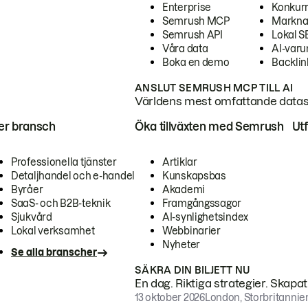
Enterprise
Konkur
Semrush MCP
Markna
Semrush API
Lokal 
Våra data
AI-var
Boka en demo
Backlin
ANSLUT SEMRUSH MCP TILL AI
Världens mest omfattande dataset
ter bransch
Öka tillväxten med Semrush
Ut
Professionella tjänster
Artiklar
Detaljhandel och e-handel
Kunskapsbas
Byråer
Akademi
SaaS- och B2B-teknik
Framgångssagor
Sjukvård
AI-synlighetsindex
Lokal verksamhet
Webbinarier
Nyheter
Se alla branscher
SÄKRA DIN BILJETT NU
En dag. Riktiga strategier. Skapa
13 oktober 2026
London, Storbritannie