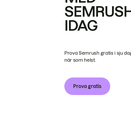
SEMRUS
IDAG
Prova Semrush gratis i sju da
när som helst.
Prova gratis