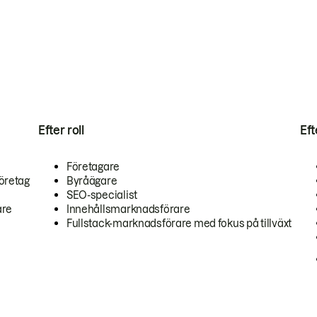
Efter roll
Ef
Företagare
öretag
Byråägare
SEO-specialist
are
Innehållsmarknadsförare
Fullstack-marknadsförare med fokus på tillväxt