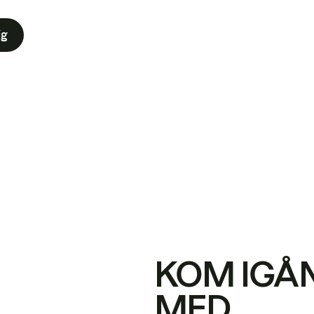
ig
KOM IGÅ
MED