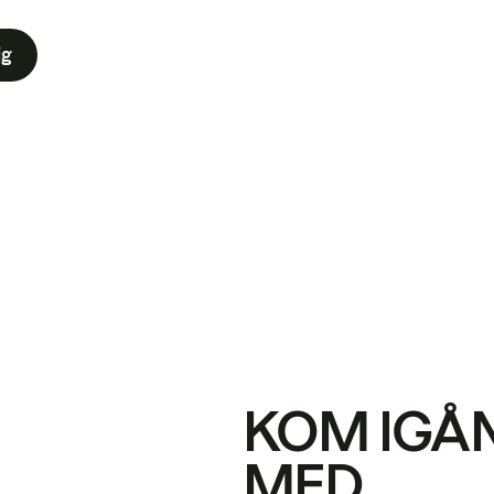
ig
KOM IGÅ
MED