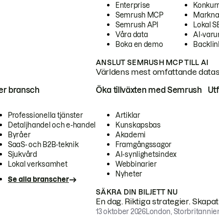
Enterprise
Konkur
Semrush MCP
Markna
Semrush API
Lokal 
Våra data
AI-var
Boka en demo
Backlin
ANSLUT SEMRUSH MCP TILL AI
Världens mest omfattande dataset
ter bransch
Öka tillväxten med Semrush
Ut
Professionella tjänster
Artiklar
Detaljhandel och e-handel
Kunskapsbas
Byråer
Akademi
SaaS- och B2B-teknik
Framgångssagor
Sjukvård
AI-synlighetsindex
Lokal verksamhet
Webbinarier
Nyheter
Se alla branscher
SÄKRA DIN BILJETT NU
En dag. Riktiga strategier. Skapa
13 oktober 2026
London, Storbritannie