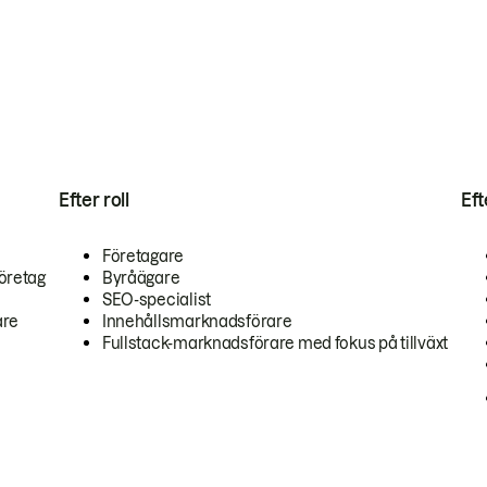
Efter roll
Ef
Företagare
öretag
Byråägare
SEO-specialist
are
Innehållsmarknadsförare
Fullstack-marknadsförare med fokus på tillväxt