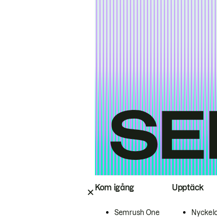
Kom igång
Upptäck
Semrush One
Nyckel