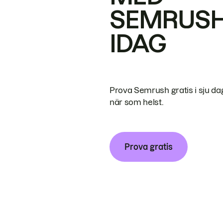
SEMRUS
IDAG
Prova Semrush gratis i sju da
när som helst.
Prova gratis