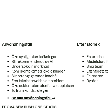
Användningsfall
Efter storlek
Öka synligheten i sökningar
Enterprise
Bli rekommenderad av AI
Medelstora f
Undersök din marknad
Små team
Kom i kontakt med lokala kunder
Egenföretag
Skapa engagerande innehåll
Frilansare
Fixa tekniska webbplatsproblem
Byråer
Öka auktoriteten utanför webbplatsen
Ta fram kundstrategier
Se alla användningsfall
PROVA SEMRUSH ONE GRATIS