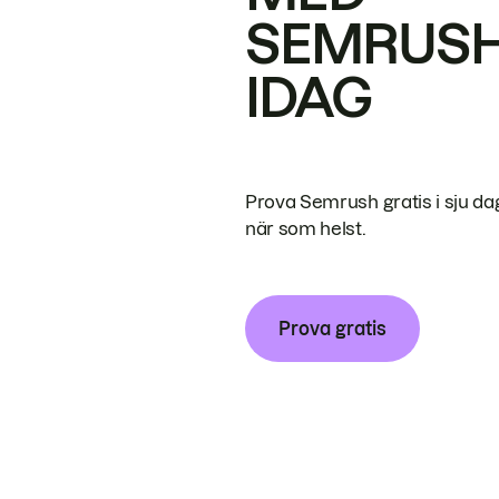
SEMRUS
IDAG
Prova Semrush gratis i sju da
när som helst.
Prova gratis