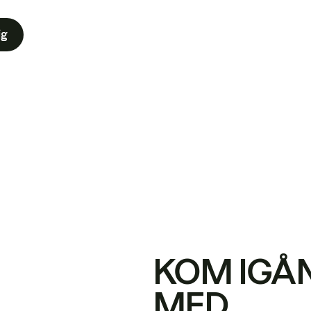
ig
KOM IGÅ
MED