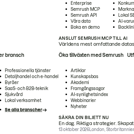
Enterprise
Konkur
Semrush MCP
Markna
Semrush API
Lokal 
Våra data
AI-var
Boka en demo
Backlin
ANSLUT SEMRUSH MCP TILL AI
Världens mest omfattande dataset
ter bransch
Öka tillväxten med Semrush
Ut
Professionella tjänster
Artiklar
Detaljhandel och e-handel
Kunskapsbas
Byråer
Akademi
SaaS- och B2B-teknik
Framgångssagor
Sjukvård
AI-synlighetsindex
Lokal verksamhet
Webbinarier
Nyheter
Se alla branscher
SÄKRA DIN BILJETT NU
En dag. Riktiga strategier. Skapa
13 oktober 2026
London, Storbritannie