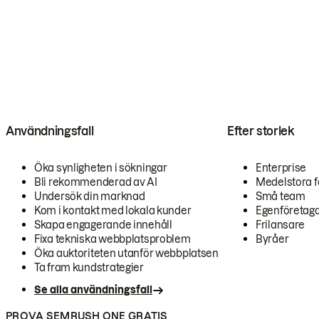
Användningsfall
Efter storlek
Öka synligheten i sökningar
Enterprise
Bli rekommenderad av AI
Medelstora f
Undersök din marknad
Små team
Kom i kontakt med lokala kunder
Egenföretag
Skapa engagerande innehåll
Frilansare
Fixa tekniska webbplatsproblem
Byråer
Öka auktoriteten utanför webbplatsen
Ta fram kundstrategier
Se alla användningsfall
PROVA SEMRUSH ONE GRATIS