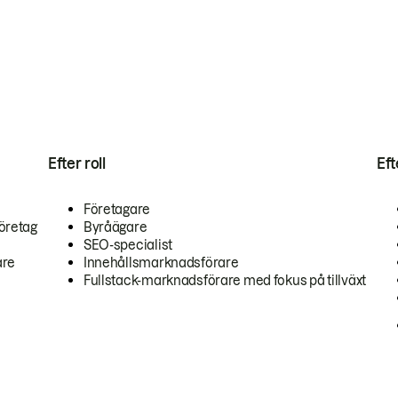
Efter roll
Ef
Företagare
öretag
Byråägare
SEO-specialist
are
Innehållsmarknadsförare
Fullstack-marknadsförare med fokus på tillväxt