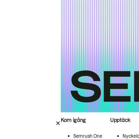
Kom igång
Upptäck
Semrush One
Nyckel