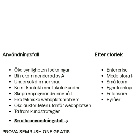
Användningsfall
Efter storlek
Öka synligheten i sökningar
Enterprise
Bli rekommenderad av AI
Medelstora f
Undersök din marknad
Små team
Kom i kontakt med lokala kunder
Egenföretag
Skapa engagerande innehåll
Frilansare
Fixa tekniska webbplatsproblem
Byråer
Öka auktoriteten utanför webbplatsen
Ta fram kundstrategier
Se alla användningsfall
PROVA SEMRUSH ONE GRATIS