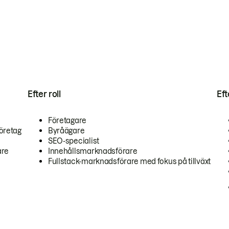
Efter roll
Ef
Företagare
öretag
Byråägare
SEO-specialist
are
Innehållsmarknadsförare
Fullstack-marknadsförare med fokus på tillväxt