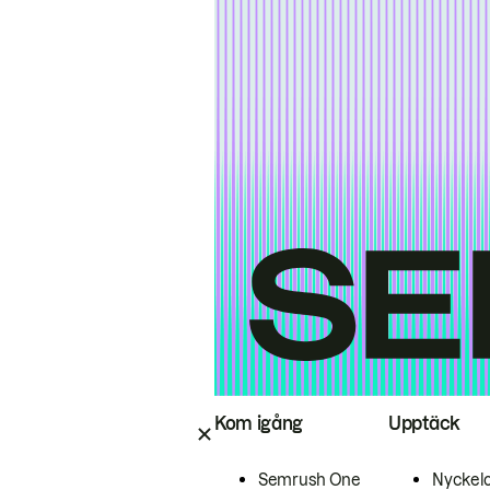
Kom igång
Upptäck
Semrush One
Nyckel