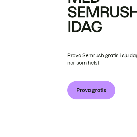
SEMRUS
IDAG
Prova Semrush gratis i sju da
när som helst.
Prova gratis