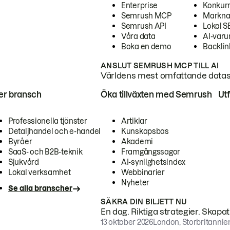
Enterprise
Konkur
Semrush MCP
Markna
Semrush API
Lokal 
Våra data
AI-var
Boka en demo
Backlin
ANSLUT SEMRUSH MCP TILL AI
Världens mest omfattande dataset
ter bransch
Öka tillväxten med Semrush
Ut
Professionella tjänster
Artiklar
Detaljhandel och e-handel
Kunskapsbas
Byråer
Akademi
SaaS- och B2B-teknik
Framgångssagor
Sjukvård
AI-synlighetsindex
Lokal verksamhet
Webbinarier
Nyheter
Se alla branscher
SÄKRA DIN BILJETT NU
En dag. Riktiga strategier. Skapa
13 oktober 2026
London, Storbritannie