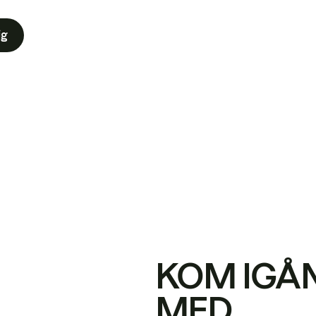
ig
KOM IGÅ
MED