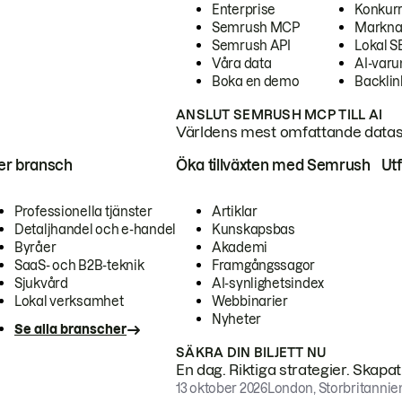
Enterprise
Konkur
Semrush MCP
Markna
Semrush API
Lokal 
Våra data
AI-var
Boka en demo
Backlin
ANSLUT SEMRUSH MCP TILL AI
Världens mest omfattande dataset
ter bransch
Öka tillväxten med Semrush
Ut
Professionella tjänster
Artiklar
Detaljhandel och e-handel
Kunskapsbas
Byråer
Akademi
SaaS- och B2B-teknik
Framgångssagor
Sjukvård
AI-synlighetsindex
Lokal verksamhet
Webbinarier
Nyheter
Se alla branscher
SÄKRA DIN BILJETT NU
En dag. Riktiga strategier. Skapa
13 oktober 2026
London, Storbritannie