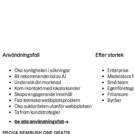
Användningsfall
Efter storlek
Öka synligheten i sökningar
Enterprise
Bli rekommenderad av AI
Medelstora f
Undersök din marknad
Små team
Kom i kontakt med lokala kunder
Egenföretag
Skapa engagerande innehåll
Frilansare
Fixa tekniska webbplatsproblem
Byråer
Öka auktoriteten utanför webbplatsen
Ta fram kundstrategier
Se alla användningsfall
PROVA SEMRUSH ONE GRATIS