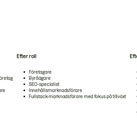
Efter roll
Ef
Företagare
öretag
Byråägare
SEO-specialist
are
Innehållsmarknadsförare
Fullstack-marknadsförare med fokus på tillväxt