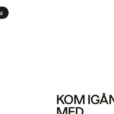
ig
KOM IGÅ
MED