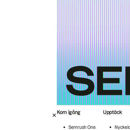
Kom igång
Upptäck
Semrush One
Nyckel