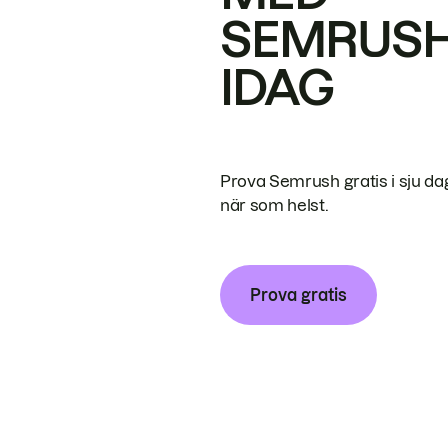
SEMRUS
IDAG
Prova Semrush gratis i sju da
när som helst.
Prova gratis