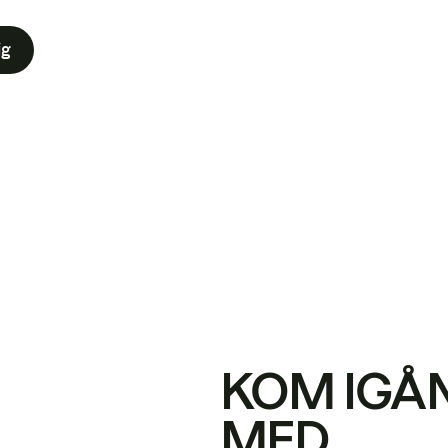
ig
KOM IGÅ
MED