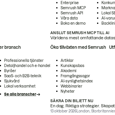
Enterprise
Konkur
Semrush MCP
Markna
Semrush API
Lokal 
Våra data
AI-var
Boka en demo
Backlin
ANSLUT SEMRUSH MCP TILL AI
Världens mest omfattande dataset
ter bransch
Öka tillväxten med Semrush
Ut
Professionella tjänster
Artiklar
Detaljhandel och e-handel
Kunskapsbas
Byråer
Akademi
SaaS- och B2B-teknik
Framgångssagor
Sjukvård
AI-synlighetsindex
Lokal verksamhet
Webbinarier
Nyheter
Se alla branscher
SÄKRA DIN BILJETT NU
En dag. Riktiga strategier. Skapa
13 oktober 2026
London, Storbritannie