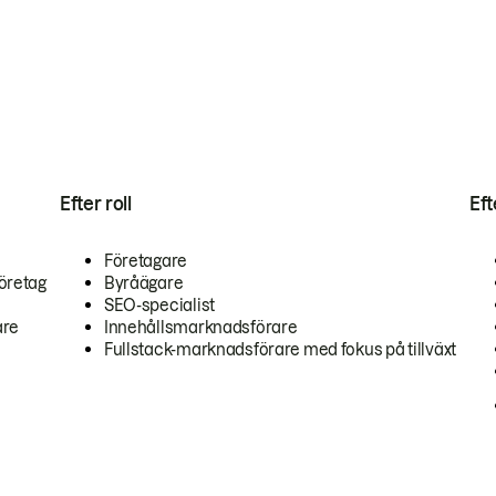
Efter roll
Ef
Företagare
öretag
Byråägare
SEO-specialist
are
Innehållsmarknadsförare
Fullstack-marknadsförare med fokus på tillväxt