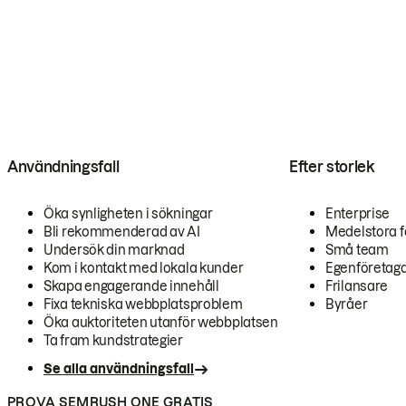
Användningsfall
Efter storlek
Öka synligheten i sökningar
Enterprise
Bli rekommenderad av AI
Medelstora f
Undersök din marknad
Små team
Kom i kontakt med lokala kunder
Egenföretag
Skapa engagerande innehåll
Frilansare
Fixa tekniska webbplatsproblem
Byråer
Öka auktoriteten utanför webbplatsen
Ta fram kundstrategier
Se alla användningsfall
PROVA SEMRUSH ONE GRATIS