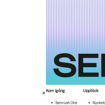
Kom igång
Upptäck
Semrush One
Nyckel