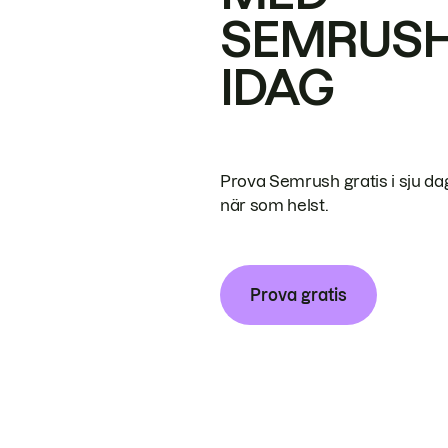
SEMRUS
IDAG
Prova Semrush gratis i sju da
när som helst.
Prova gratis