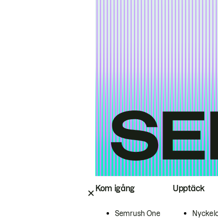
Kom igång
Upptäck
Semrush One
Nyckel