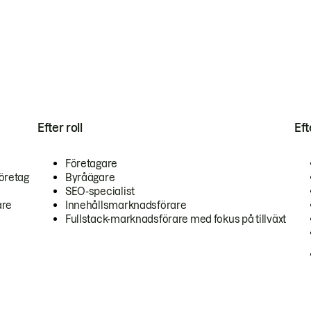
Efter roll
Ef
Företagare
öretag
Byråägare
SEO-specialist
are
Innehållsmarknadsförare
Fullstack-marknadsförare med fokus på tillväxt