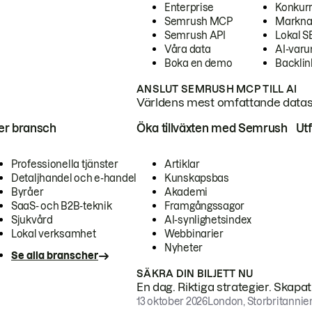
Enterprise
Konkur
Semrush MCP
Markna
Semrush API
Lokal 
Våra data
AI-var
Boka en demo
Backlin
ANSLUT SEMRUSH MCP TILL AI
Världens mest omfattande dataset
ter bransch
Öka tillväxten med Semrush
Ut
Professionella tjänster
Artiklar
Detaljhandel och e-handel
Kunskapsbas
Byråer
Akademi
SaaS- och B2B-teknik
Framgångssagor
Sjukvård
AI-synlighetsindex
Lokal verksamhet
Webbinarier
Nyheter
Se alla branscher
SÄKRA DIN BILJETT NU
En dag. Riktiga strategier. Skapa
13 oktober 2026
London, Storbritannie