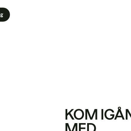
ig
KOM IGÅ
MED