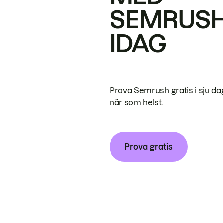
SEMRUS
IDAG
Prova Semrush gratis i sju da
när som helst.
Prova gratis