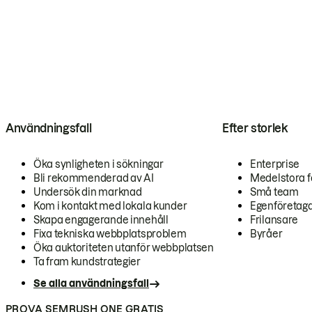
Användningsfall
Efter storlek
Öka synligheten i sökningar
Enterprise
Bli rekommenderad av AI
Medelstora f
Undersök din marknad
Små team
Kom i kontakt med lokala kunder
Egenföretag
Skapa engagerande innehåll
Frilansare
Fixa tekniska webbplatsproblem
Byråer
Öka auktoriteten utanför webbplatsen
Ta fram kundstrategier
Se alla användningsfall
PROVA SEMRUSH ONE GRATIS