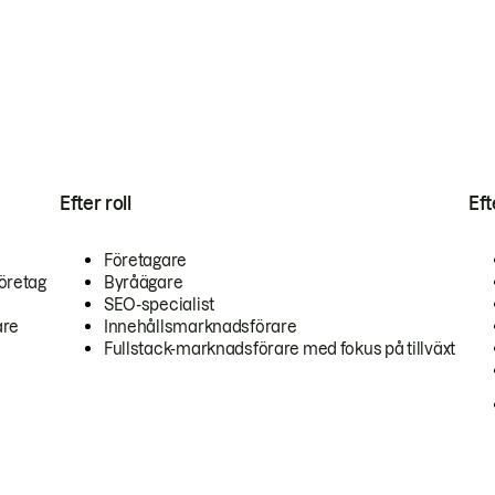
Efter roll
Ef
Företagare
öretag
Byråägare
SEO-specialist
are
Innehållsmarknadsförare
Fullstack-marknadsförare med fokus på tillväxt