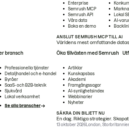
Enterprise
Konkur
Semrush MCP
Markna
Semrush API
Lokal 
Våra data
AI-var
Boka en demo
Backlin
ANSLUT SEMRUSH MCP TILL AI
Världens mest omfattande dataset
ter bransch
Öka tillväxten med Semrush
Ut
Professionella tjänster
Artiklar
Detaljhandel och e-handel
Kunskapsbas
Byråer
Akademi
SaaS- och B2B-teknik
Framgångssagor
Sjukvård
AI-synlighetsindex
Lokal verksamhet
Webbinarier
Nyheter
Se alla branscher
SÄKRA DIN BILJETT NU
En dag. Riktiga strategier. Skapa
13 oktober 2026
London, Storbritannie