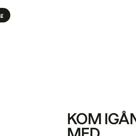
ig
KOM IGÅ
MED