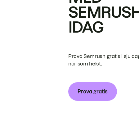
SEMRUS
IDAG
Prova Semrush gratis i sju da
när som helst.
Prova gratis