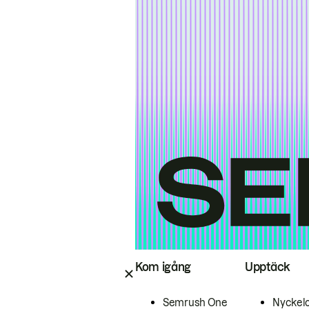
Kom igång
Upptäck
Semrush One
Nyckel