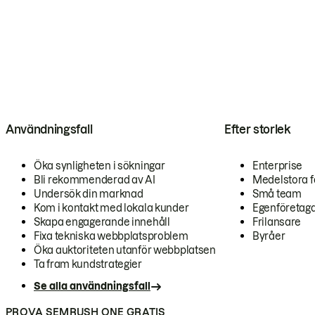
Användningsfall
Efter storlek
Öka synligheten i sökningar
Enterprise
Bli rekommenderad av AI
Medelstora f
Undersök din marknad
Små team
Kom i kontakt med lokala kunder
Egenföretag
Skapa engagerande innehåll
Frilansare
Fixa tekniska webbplatsproblem
Byråer
Öka auktoriteten utanför webbplatsen
Ta fram kundstrategier
Se alla användningsfall
PROVA SEMRUSH ONE GRATIS