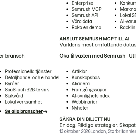
Enterprise
Konkur
Semrush MCP
Markna
Semrush API
Lokal 
Våra data
AI-var
Boka en demo
Backlin
ANSLUT SEMRUSH MCP TILL AI
Världens mest omfattande dataset
ter bransch
Öka tillväxten med Semrush
Ut
Professionella tjänster
Artiklar
Detaljhandel och e-handel
Kunskapsbas
Byråer
Akademi
SaaS- och B2B-teknik
Framgångssagor
Sjukvård
AI-synlighetsindex
Lokal verksamhet
Webbinarier
Nyheter
Se alla branscher
SÄKRA DIN BILJETT NU
En dag. Riktiga strategier. Skapa
13 oktober 2026
London, Storbritannie