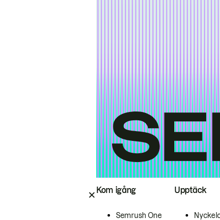
Kom igång
Upptäck
Semrush One
Nyckel