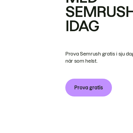
SEMRUS
IDAG
Prova Semrush gratis i sju da
när som helst.
Prova gratis