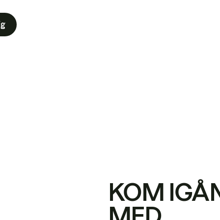
ig
KOM IGÅ
MED