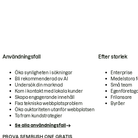
Användningsfall
Efter storlek
Öka synligheten i sökningar
Enterprise
Bli rekommenderad av AI
Medelstora f
Undersök din marknad
Små team
Kom i kontakt med lokala kunder
Egenföretag
Skapa engagerande innehåll
Frilansare
Fixa tekniska webbplatsproblem
Byråer
Öka auktoriteten utanför webbplatsen
Ta fram kundstrategier
Se alla användningsfall
PROVA SEMRUSH ONE GRATIS