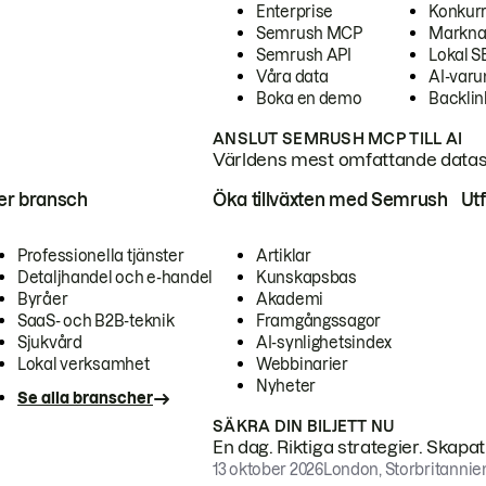
Enterprise
Konkur
Semrush MCP
Markna
Semrush API
Lokal 
Våra data
AI-var
Boka en demo
Backlin
ANSLUT SEMRUSH MCP TILL AI
Världens mest omfattande dataset
ter bransch
Öka tillväxten med Semrush
Ut
Professionella tjänster
Artiklar
Detaljhandel och e-handel
Kunskapsbas
Byråer
Akademi
SaaS- och B2B-teknik
Framgångssagor
Sjukvård
AI-synlighetsindex
Lokal verksamhet
Webbinarier
Nyheter
Se alla branscher
SÄKRA DIN BILJETT NU
En dag. Riktiga strategier. Skapa
13 oktober 2026
London, Storbritannie