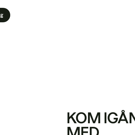
ig
KOM IGÅ
MED