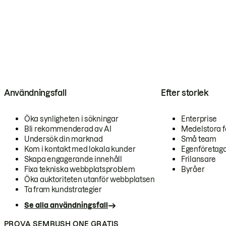
Användningsfall
Efter storlek
Öka synligheten i sökningar
Enterprise
Bli rekommenderad av AI
Medelstora f
Undersök din marknad
Små team
Kom i kontakt med lokala kunder
Egenföretag
Skapa engagerande innehåll
Frilansare
Fixa tekniska webbplatsproblem
Byråer
Öka auktoriteten utanför webbplatsen
Ta fram kundstrategier
Se alla användningsfall
PROVA SEMRUSH ONE GRATIS