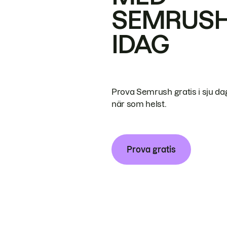
SEMRUS
IDAG
Prova Semrush gratis i sju da
när som helst.
Prova gratis