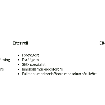
Efter roll
Ef
Företagare
öretag
Byråägare
SEO-specialist
are
Innehållsmarknadsförare
Fullstack-marknadsförare med fokus på tillväxt