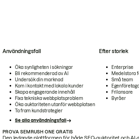
Användningsfall
Efter storlek
Öka synligheten i sökningar
Enterprise
Bli rekommenderad av AI
Medelstora f
Undersök din marknad
Små team
Kom i kontakt med lokala kunder
Egenföretag
Skapa engagerande innehåll
Frilansare
Fixa tekniska webbplatsproblem
Byråer
Öka auktoriteten utanför webbplatsen
Ta fram kundstrategier
Se alla användningsfall
PROVA SEMRUSH ONE GRATIS
Den ledande plattformen för både SEO-auktoritet och AI-s