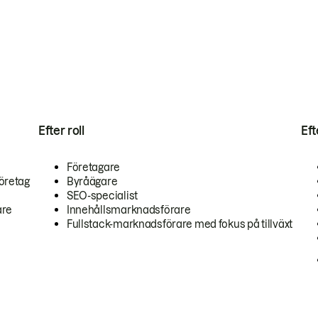
Efter roll
Ef
Företagare
öretag
Byråägare
SEO-specialist
are
Innehållsmarknadsförare
Fullstack-marknadsförare med fokus på tillväxt