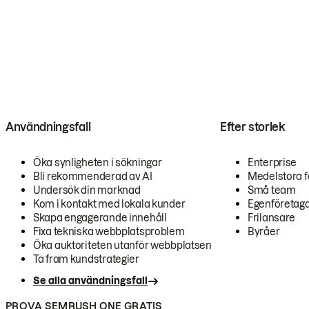
Användningsfall
Efter storlek
Öka synligheten i sökningar
Enterprise
Bli rekommenderad av AI
Medelstora f
Undersök din marknad
Små team
Kom i kontakt med lokala kunder
Egenföretag
Skapa engagerande innehåll
Frilansare
Fixa tekniska webbplatsproblem
Byråer
Öka auktoriteten utanför webbplatsen
Ta fram kundstrategier
Se alla användningsfall
PROVA SEMRUSH ONE GRATIS