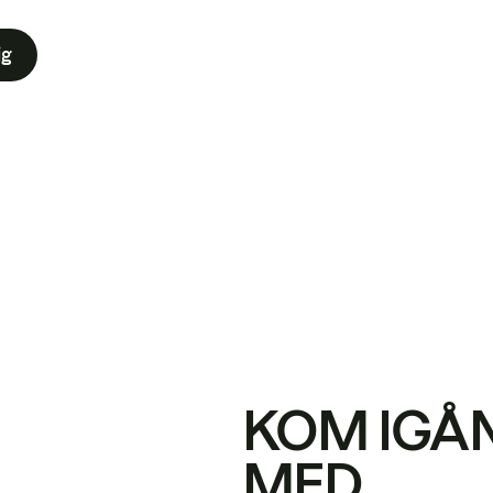
ig
KOM IGÅ
MED