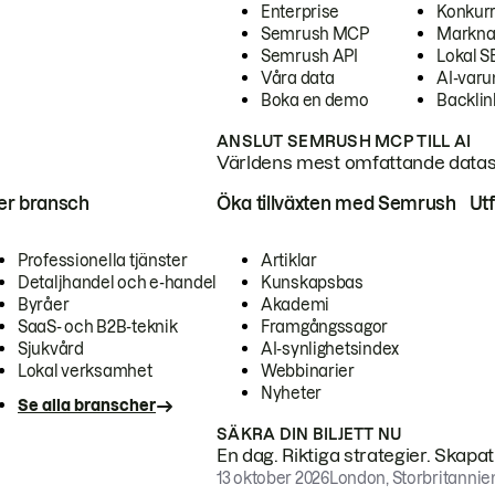
Enterprise
Konkur
Semrush MCP
Markna
Semrush API
Lokal 
Våra data
AI-var
Boka en demo
Backlin
ANSLUT SEMRUSH MCP TILL AI
Världens mest omfattande dataset
ter bransch
Öka tillväxten med Semrush
Ut
Professionella tjänster
Artiklar
Detaljhandel och e-handel
Kunskapsbas
Byråer
Akademi
SaaS- och B2B-teknik
Framgångssagor
Sjukvård
AI-synlighetsindex
Lokal verksamhet
Webbinarier
Nyheter
Se alla branscher
SÄKRA DIN BILJETT NU
En dag. Riktiga strategier. Skapa
13 oktober 2026
London, Storbritannie