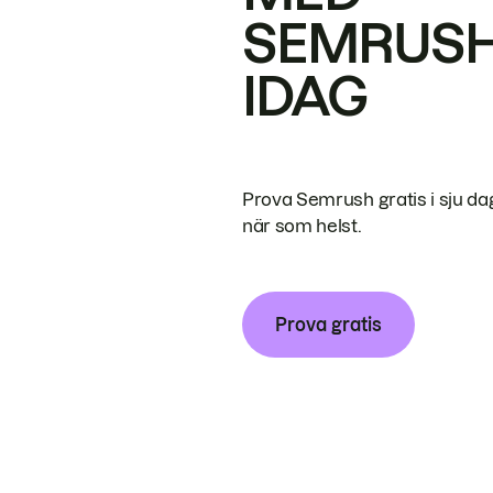
SEMRUS
IDAG
Prova Semrush gratis i sju da
när som helst.
Prova gratis