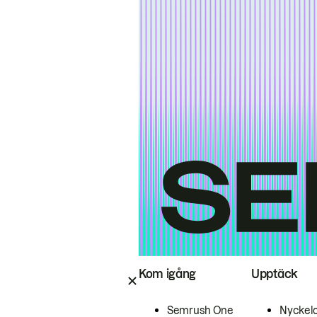
Kom igång
Upptäck
Semrush One
Nyckel