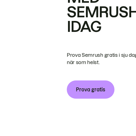
SEMRUS
IDAG
Prova Semrush gratis i sju da
när som helst.
Prova gratis