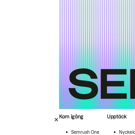
Kom igång
Upptäck
Semrush One
Nyckel