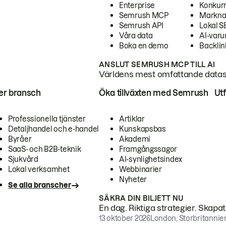
Enterprise
Konkur
Semrush MCP
Markna
Semrush API
Lokal 
Våra data
AI-var
Boka en demo
Backlin
ANSLUT SEMRUSH MCP TILL AI
Världens mest omfattande dataset
ter bransch
Öka tillväxten med Semrush
Ut
Professionella tjänster
Artiklar
Detaljhandel och e-handel
Kunskapsbas
Byråer
Akademi
SaaS- och B2B-teknik
Framgångssagor
Sjukvård
AI-synlighetsindex
Lokal verksamhet
Webbinarier
Nyheter
Se alla branscher
SÄKRA DIN BILJETT NU
En dag. Riktiga strategier. Skapa
13 oktober 2026
London, Storbritannie