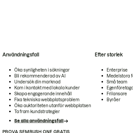
Användningsfall
Efter storlek
Öka synligheten i sökningar
Enterprise
Bli rekommenderad av AI
Medelstora f
Undersök din marknad
Små team
Kom i kontakt med lokala kunder
Egenföretag
Skapa engagerande innehåll
Frilansare
Fixa tekniska webbplatsproblem
Byråer
Öka auktoriteten utanför webbplatsen
Ta fram kundstrategier
Se alla användningsfall
PROVA SEMRUSH ONE GRATIS