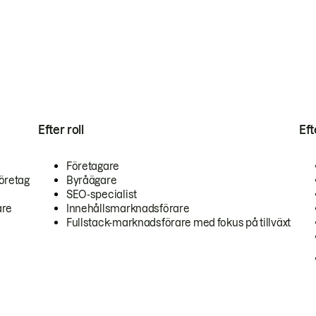
Efter roll
Ef
Företagare
öretag
Byråägare
SEO-specialist
are
Innehållsmarknadsförare
Fullstack-marknadsförare med fokus på tillväxt