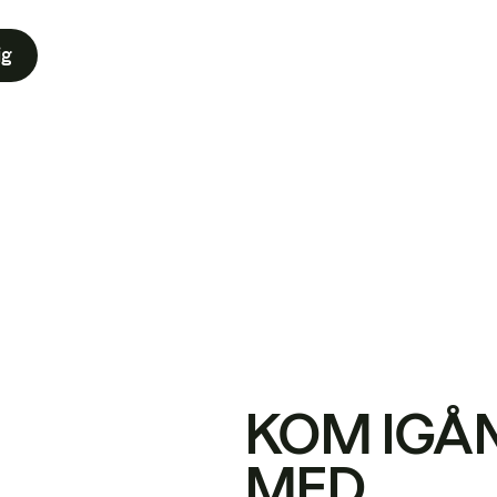
ig
KOM IGÅ
MED