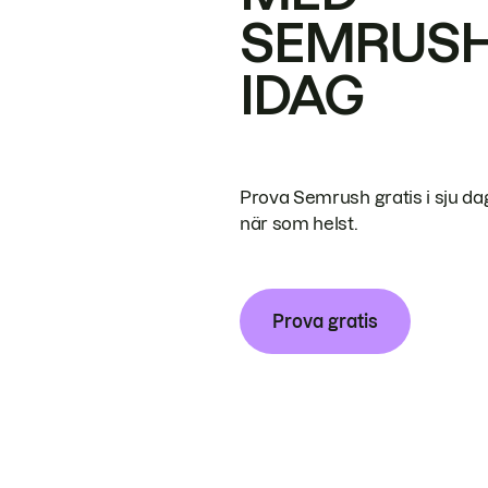
SEMRUS
IDAG
Prova Semrush gratis i sju da
när som helst.
Prova gratis