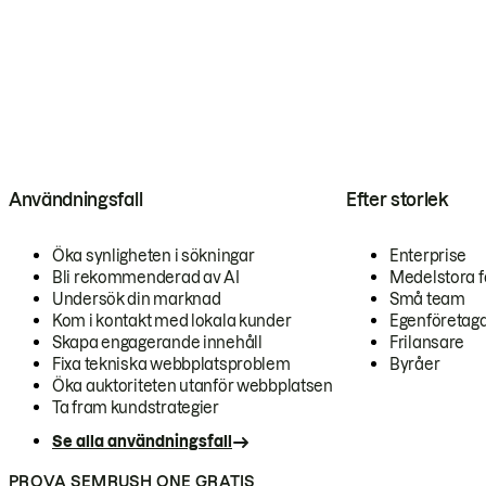
Användningsfall
Efter storlek
Öka synligheten i sökningar
Enterprise
Bli rekommenderad av AI
Medelstora f
Undersök din marknad
Små team
Kom i kontakt med lokala kunder
Egenföretag
Skapa engagerande innehåll
Frilansare
Fixa tekniska webbplatsproblem
Byråer
Öka auktoriteten utanför webbplatsen
Ta fram kundstrategier
Se alla användningsfall
PROVA SEMRUSH ONE GRATIS