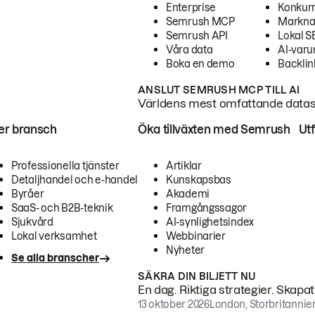
Enterprise
Konkur
Semrush MCP
Markna
Semrush API
Lokal 
Våra data
AI-var
Boka en demo
Backlin
ANSLUT SEMRUSH MCP TILL AI
Världens mest omfattande dataset
ter bransch
Öka tillväxten med Semrush
Ut
Professionella tjänster
Artiklar
Detaljhandel och e-handel
Kunskapsbas
Byråer
Akademi
SaaS- och B2B-teknik
Framgångssagor
Sjukvård
AI-synlighetsindex
Lokal verksamhet
Webbinarier
Nyheter
Se alla branscher
SÄKRA DIN BILJETT NU
En dag. Riktiga strategier. Skapa
13 oktober 2026
London, Storbritannie