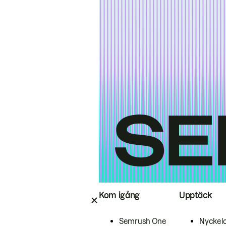
Kom igång
Upptäck
Semrush One
Nyckel