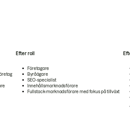
Efter roll
Ef
Företagare
öretag
Byråägare
SEO-specialist
are
Innehållsmarknadsförare
Fullstack-marknadsförare med fokus på tillväxt