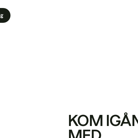
ig
KOM IGÅ
MED