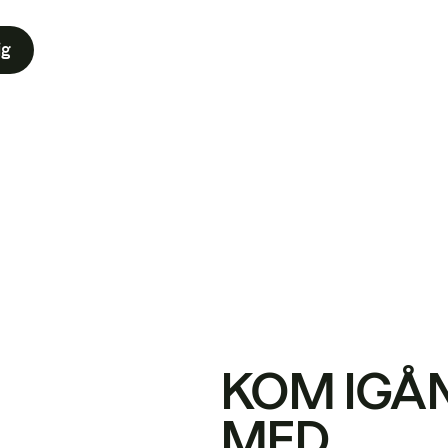
ig
KOM IGÅ
MED