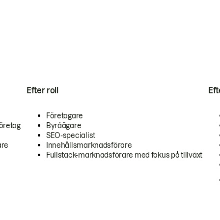
Efter roll
Ef
Företagare
öretag
Byråägare
SEO-specialist
are
Innehållsmarknadsförare
Fullstack-marknadsförare med fokus på tillväxt