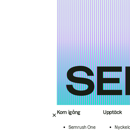
Kom igång
Upptäck
Semrush One
Nyckel