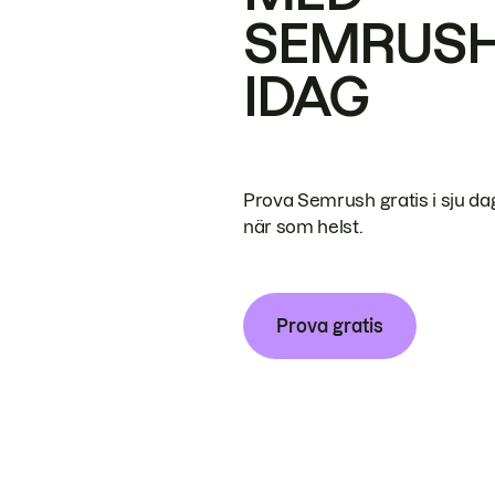
SEMRUS
IDAG
Prova Semrush gratis i sju da
när som helst.
Prova gratis