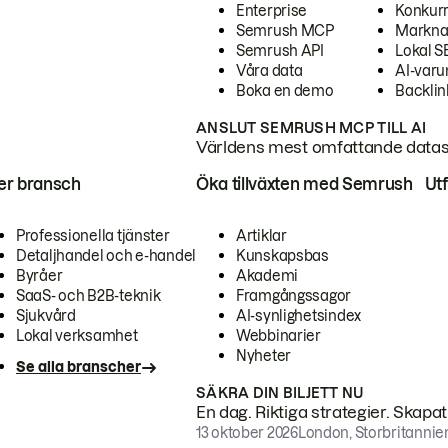
Enterprise
Konkur
Semrush MCP
Markna
Semrush API
Lokal 
Våra data
AI-var
Boka en demo
Backlin
ANSLUT SEMRUSH MCP TILL AI
Världens mest omfattande dataset
ter bransch
Öka tillväxten med Semrush
Ut
Professionella tjänster
Artiklar
Detaljhandel och e-handel
Kunskapsbas
Byråer
Akademi
SaaS- och B2B-teknik
Framgångssagor
Sjukvård
AI-synlighetsindex
Lokal verksamhet
Webbinarier
Nyheter
Se alla branscher
SÄKRA DIN BILJETT NU
En dag. Riktiga strategier. Skapa
13 oktober 2026
London, Storbritannie