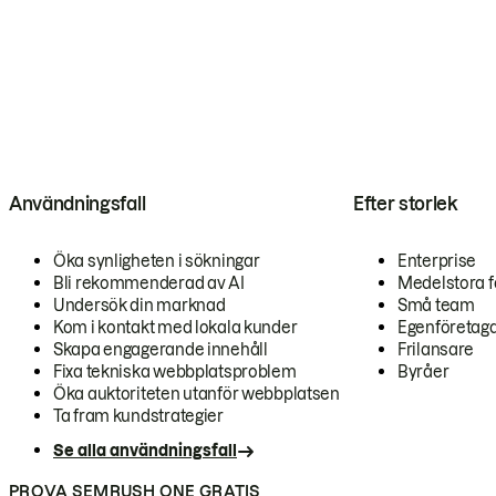
Användningsfall
Efter storlek
Öka synligheten i sökningar
Enterprise
Bli rekommenderad av AI
Medelstora f
Undersök din marknad
Små team
Kom i kontakt med lokala kunder
Egenföretag
Skapa engagerande innehåll
Frilansare
Fixa tekniska webbplatsproblem
Byråer
Öka auktoriteten utanför webbplatsen
Ta fram kundstrategier
Se alla användningsfall
PROVA SEMRUSH ONE GRATIS