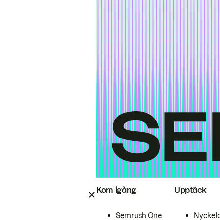
Kom igång
Upptäck
Semrush One
Nyckel