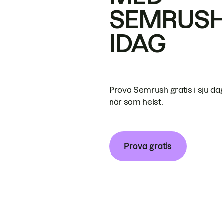
SEMRUS
IDAG
Prova Semrush gratis i sju da
när som helst.
Prova gratis