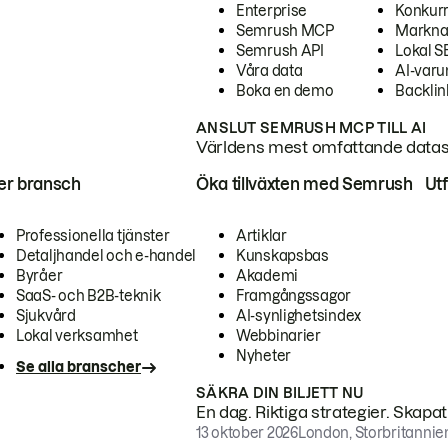
Enterprise
Konkur
Semrush MCP
Markna
Semrush API
Lokal 
Våra data
AI-var
Boka en demo
Backlin
ANSLUT SEMRUSH MCP TILL AI
Världens mest omfattande dataset
ter bransch
Öka tillväxten med Semrush
Ut
Professionella tjänster
Artiklar
Detaljhandel och e-handel
Kunskapsbas
Byråer
Akademi
SaaS- och B2B-teknik
Framgångssagor
Sjukvård
AI-synlighetsindex
Lokal verksamhet
Webbinarier
Nyheter
Se alla branscher
SÄKRA DIN BILJETT NU
En dag. Riktiga strategier. Skapa
13 oktober 2026
London, Storbritannie