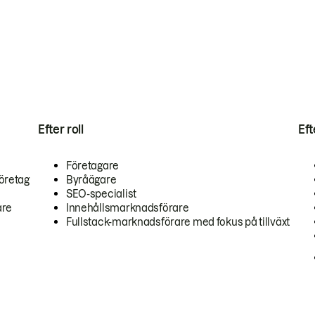
Efter roll
Ef
Företagare
öretag
Byråägare
SEO-specialist
are
Innehållsmarknadsförare
Fullstack-marknadsförare med fokus på tillväxt