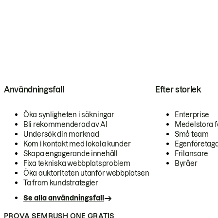
Användningsfall
Efter storlek
Öka synligheten i sökningar
Enterprise
Bli rekommenderad av AI
Medelstora f
Undersök din marknad
Små team
Kom i kontakt med lokala kunder
Egenföretag
Skapa engagerande innehåll
Frilansare
Fixa tekniska webbplatsproblem
Byråer
Öka auktoriteten utanför webbplatsen
Ta fram kundstrategier
Se alla användningsfall
PROVA SEMRUSH ONE GRATIS