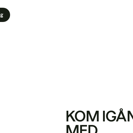
ig
KOM IGÅ
MED