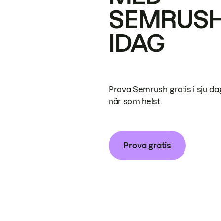
SEMRUS
IDAG
Prova Semrush gratis i sju da
när som helst.
Prova gratis