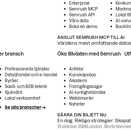
Enterprise
Konkur
Semrush MCP
Markna
Semrush API
Lokal 
Våra data
AI-var
Boka en demo
Backlin
ANSLUT SEMRUSH MCP TILL AI
Världens mest omfattande dataset
ter bransch
Öka tillväxten med Semrush
Ut
Professionella tjänster
Artiklar
Detaljhandel och e-handel
Kunskapsbas
Byråer
Akademi
SaaS- och B2B-teknik
Framgångssagor
Sjukvård
AI-synlighetsindex
Lokal verksamhet
Webbinarier
Nyheter
Se alla branscher
SÄKRA DIN BILJETT NU
En dag. Riktiga strategier. Skapa
13 oktober 2026
London, Storbritannie