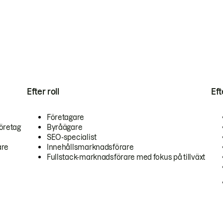
Efter roll
Ef
Företagare
öretag
Byråägare
SEO-specialist
are
Innehållsmarknadsförare
Fullstack-marknadsförare med fokus på tillväxt