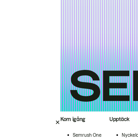
Kom igång
Upptäck
Semrush One
Nyckel