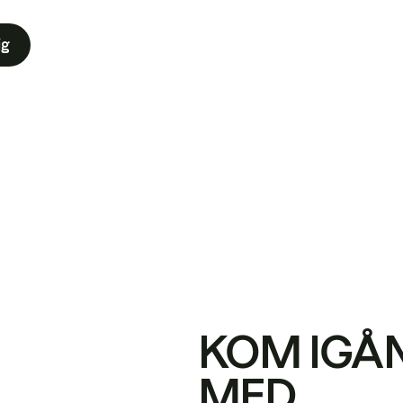
ig
KOM IGÅ
MED