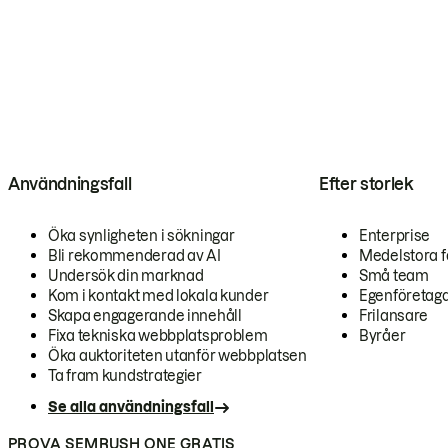
Användningsfall
Efter storlek
Öka synligheten i sökningar
Enterprise
Bli rekommenderad av AI
Medelstora f
Undersök din marknad
Små team
Kom i kontakt med lokala kunder
Egenföretag
Skapa engagerande innehåll
Frilansare
Fixa tekniska webbplatsproblem
Byråer
Öka auktoriteten utanför webbplatsen
Ta fram kundstrategier
Se alla användningsfall
PROVA SEMRUSH ONE GRATIS